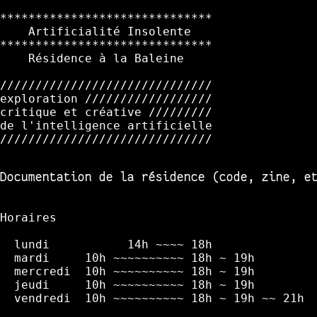
******************************

    Artificialité Insolente

******************************

    Résidence à la Baleine

//////////////////////////////

exploration //////////////////

critique et créative /////////

de l'intelligence artificielle

//////////////////////////////

Documentation de la résidence (code, zine, 
Horaires

  lundi           14h ~~~~ 18h

  mardi     10h ~~~~~~~~~~ 18h ~ 19h

  mercredi  10h ~~~~~~~~~~ 18h ~ 19h

  jeudi     10h ~~~~~~~~~~ 18h ~ 19h

  vendredi  10h ~~~~~~~~~~ 18h ~ 19h ~~ 21h
