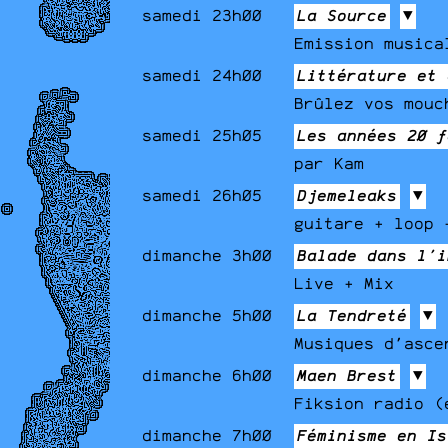
samedi 23h00
La Source
▼
Emission musica
samedi 24h00
Littérature et 
Brûlez vos mouc
samedi 25h05
Les années 20 f
par Kam
samedi 26h05
Djemeleaks
▼
guitare + loop 
dimanche 3h00
Balade dans l'i
Live + Mix
dimanche 5h00
La Tendreté
▼
Musiques d'asce
dimanche 6h00
Maen Brest
▼
Fiksion radio (
dimanche 7h00
Féminisme en Is