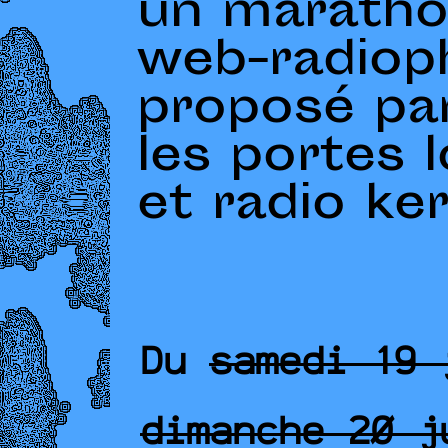
un marath
web-radiop
proposé par
les portes 
et radio ke
Du
samedi 19 
dimanche 20 j