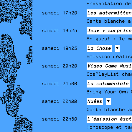
Présentation de
samedi 17h20
Les matermitten
Carte blanche à
samedi 18h25
Jeux + surprise
En guest : le m
samedi 19h25
La Chose
▼
Emission réalis
samedi 20h20
Video Game Musi
CosPlayList cha
samedi 21h00
La cataméniale
Bring Your Own 
samedi 22h00
Nuées
▼
Carte blanche a
samedi 22h30
L'émission ésot
Horoscope et ta