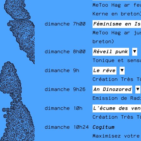
MeToo Hag ar fe
Kerne en breton
dimanche 7h00
Féminisme en Is
MeToo Hag ar ju
breton)
dimanche 8h00
Réveil punk
▼
Tonique et sens
dimanche 9h
Le rêve
▼
Création Très T
dimanche 9h26
An Dinozored
▼
Emission de Rad
dimanche 10h
L'écume des ven
Création Très T
dimanche 10h24
Cogitum
Maximisez votre