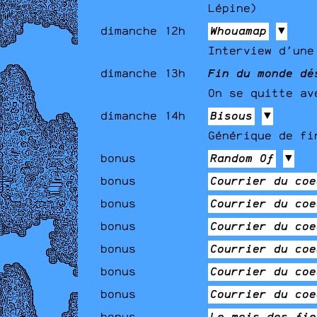
Lépine)
dimanche 12h
Whouamap
▼
Interview d'une
dimanche 13h
Fin du monde dé
On se quitte av
dimanche 14h
Bisous
▼
Générique de fi
bonus
Random Of
▼
bonus
Courrier du coe
bonus
Courrier du coe
bonus
Courrier du coe
bonus
Courrier du coe
bonus
Courrier du coe
bonus
Courrier du coe