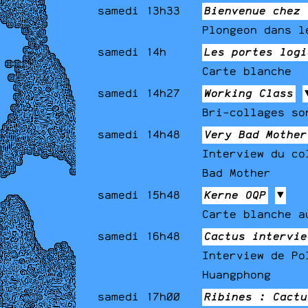
samedi 13h33
Bienvenue chez 
Plongeon dans l
samedi 14h
Les portes logi
Carte blanche
samedi 14h27
Working Class
Bri-collages so
samedi 14h48
Very Bad Mother
Interview du co
Bad Mother
samedi 15h48
Kerne OQP
▼
Carte blanche a
samedi 16h48
Cactus intervie
Interview de Po
Huangphong
samedi 17h00
Ribines : Cactu