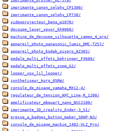
imprimante_brother_QL-570/
imprimante_canon_selphy_CP1300/
imprimante_canon_selphy_CP730/
videoprojecteur_benq_w1070/
decoupe_laser_vevor_kh9060/
machine_de_decoupe_silhouette_cameo_4_pro/
appareil_photo_panasonic_lumix_DMC-TZ57/
appareil_photo_kodak_pixpro_AZ365/
pedale_multi_effets_behringer_FX600/
pedale_multi_effets_zoom_G2/
looper_vox_lil_looper/
synthetiseur_korg_05RW/
console_de_mixage_yamaha_MX12-4/
regulateur_de_tension_APC_Line-R_1200/
amplificateur_mbquart_nano_NSC2100/
imprimante_3D_creality_Ender-3_S1/
presse_a_badges_button_maker_SDHP-N3/
console_de_mixage_mackie_1402-VLZ_Pro/