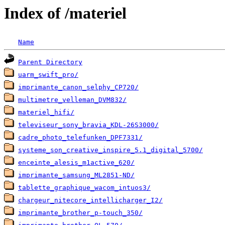
Index of /materiel
Name
Parent Directory
uarm_swift_pro/
imprimante_canon_selphy_CP720/
multimetre_velleman_DVM832/
materiel_hifi/
televiseur_sony_bravia_KDL-26S3000/
cadre_photo_telefunken_DPF7331/
systeme_son_creative_inspire_5.1_digital_5700/
enceinte_alesis_m1active_620/
imprimante_samsung_ML2851-ND/
tablette_graphique_wacom_intuos3/
chargeur_nitecore_intellicharger_I2/
imprimante_brother_p-touch_350/