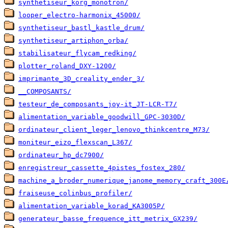
synthetiseur_korg_monotron/
looper_electro-harmonix_45000/
synthetiseur_bastl_kastle_drum/
synthetiseur_artiphon_orba/
stabilisateur_flycam_redking/
plotter_roland_DXY-1200/
imprimante_3D_creality_ender_3/
__COMPOSANTS/
testeur_de_composants_joy-it_JT-LCR-T7/
alimentation_variable_goodwill_GPC-3030D/
ordinateur_client_leger_lenovo_thinkcentre_M73/
moniteur_eizo_flexscan_L367/
ordinateur_hp_dc7900/
enregistreur_cassette_4pistes_fostex_280/
machine_a_broder_numerique_janome_memory_craft_300E
fraiseuse_colinbus_profiler/
alimentation_variable_korad_KA3005P/
generateur_basse_frequence_itt_metrix_GX239/