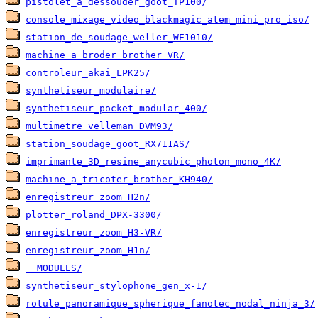
pistolet_a_dessouder_goot_TP100/
console_mixage_video_blackmagic_atem_mini_pro_iso/
station_de_soudage_weller_WE1010/
machine_a_broder_brother_VR/
controleur_akai_LPK25/
synthetiseur_modulaire/
synthetiseur_pocket_modular_400/
multimetre_velleman_DVM93/
station_soudage_goot_RX711AS/
imprimante_3D_resine_anycubic_photon_mono_4K/
machine_a_tricoter_brother_KH940/
enregistreur_zoom_H2n/
plotter_roland_DPX-3300/
enregistreur_zoom_H3-VR/
enregistreur_zoom_H1n/
__MODULES/
synthetiseur_stylophone_gen_x-1/
rotule_panoramique_spherique_fanotec_nodal_ninja_3/