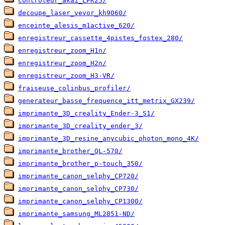
controleur_akai_LPK25/
decoupe_laser_vevor_kh9060/
enceinte_alesis_m1active_620/
enregistreur_cassette_4pistes_fostex_280/
enregistreur_zoom_H1n/
enregistreur_zoom_H2n/
enregistreur_zoom_H3-VR/
fraiseuse_colinbus_profiler/
generateur_basse_frequence_itt_metrix_GX239/
imprimante_3D_creality_Ender-3_S1/
imprimante_3D_creality_ender_3/
imprimante_3D_resine_anycubic_photon_mono_4K/
imprimante_brother_QL-570/
imprimante_brother_p-touch_350/
imprimante_canon_selphy_CP720/
imprimante_canon_selphy_CP730/
imprimante_canon_selphy_CP1300/
imprimante_samsung_ML2851-ND/