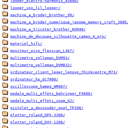
looper_electro-harmonix_45000/
looper_vox_lil_looper/
machine_a_broder_brother_VR/
machine_a_broder_numerique_janome_memory_craft_300E
machine_a_tricoter_brother_KH940/
machine_de_decoupe_silhouette_cameo_4_pro/
materiel_hifi/
moniteur_eizo_flexscan_L367/
multimetre_velleman_DVM93/
multimetre_velleman_DVM832/
ordinateur_client_leger_lenovo_thinkcentre_M73/
ordinateur_hp_dc7900/
oscilloscope_hameg_HM407/
pedale_multi_effets_behringer_FX600/
pedale_multi_effets_zoom_G2/
pistolet_a_dessouder_goot_TP100/
plotter_roland_DPX-3300/
plotter_roland_DXY-1200/