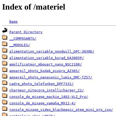
Index of /materiel
Name
Parent Directory
__COMPOSANTS/
__MODULES/
alimentation_variable_goodwill_GPC-3030D/
alimentation_variable_korad_KA3005P/
amplificateur_mbquart_nano_NSC2100/
appareil_photo_kodak_pixpro_AZ365/
appareil_photo_panasonic_lumix_DMC-TZ57/
cadre_photo_telefunken_DPF7331/
chargeur_nitecore_intellicharger_I2/
console_de_mixage_mackie_1402-VLZ_Pro/
console_de_mixage_yamaha_MX12-4/
console_mixage_video_blackmagic_atem_mini_pro_iso/