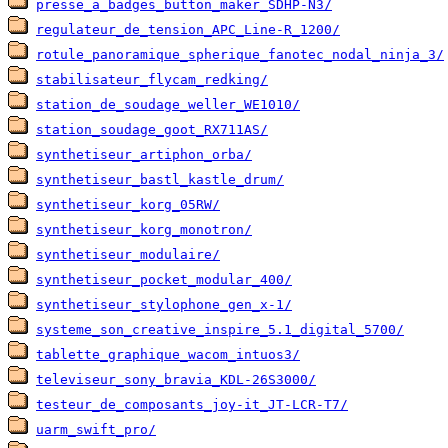
presse_a_badges_button_maker_SDHP-N3/
regulateur_de_tension_APC_Line-R_1200/
rotule_panoramique_spherique_fanotec_nodal_ninja_3/
stabilisateur_flycam_redking/
station_de_soudage_weller_WE1010/
station_soudage_goot_RX711AS/
synthetiseur_artiphon_orba/
synthetiseur_bastl_kastle_drum/
synthetiseur_korg_05RW/
synthetiseur_korg_monotron/
synthetiseur_modulaire/
synthetiseur_pocket_modular_400/
synthetiseur_stylophone_gen_x-1/
systeme_son_creative_inspire_5.1_digital_5700/
tablette_graphique_wacom_intuos3/
televiseur_sony_bravia_KDL-26S3000/
testeur_de_composants_joy-it_JT-LCR-T7/
uarm_swift_pro/