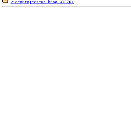
videoprojecteur_benq_w1070/