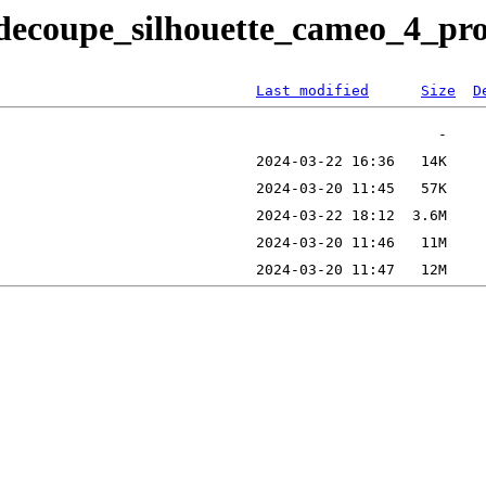
_decoupe_silhouette_cameo_4_pr
Last modified
Size
D