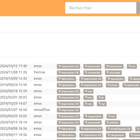
2024/10/15 17:49
emoc
,
,
,
impression 3d
openscad
essoreuse
em
2024/11/08 11:26
Perrine
,
,
impression 3d
humanlab
inkscape
2019/10/09 12:43
emoc
,
,
,
fabrication
impression 3d
reparation
opens
2019/09/24 15:50
emoc
,
,
,
fabrication
impression 3d
tricot
openscad
2020/04/18 15:59
emoc
,
impression 3d
em
2022/02/01 20:03
emoc
,
,
impression 3d
em
jb
2019/10/29 14:07
emoc
,
,
impression 3d
em
cyr
2020/01/07 16:54
mitoufflon
impression 3d
2020/04/20 16:05
emoc
,
,
impression 3d
rangement
em
2024/10/15 18:14
emoc
,
,
impression 3d
humanlab
arduino
2022/04/08 16:56
emoc
,
,
,
fabrication
impression 3d
modelisation 3d
2019/09/17 14:50
emoc
,
,
,
fabrication
impression 3d
rangement
open