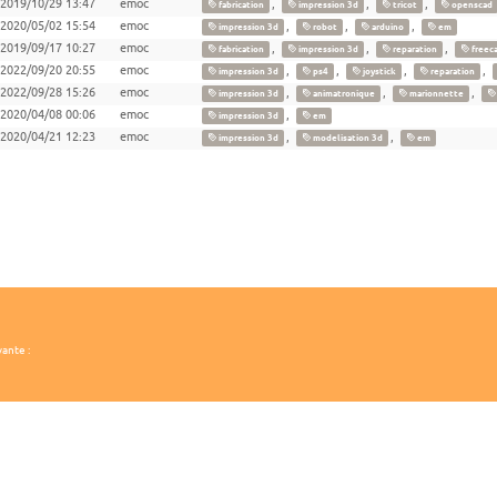
2019/10/29 13:47
emoc
,
,
,
fabrication
impression 3d
tricot
openscad
2020/05/02 15:54
emoc
,
,
,
impression 3d
robot
arduino
em
2019/09/17 10:27
emoc
,
,
,
fabrication
impression 3d
reparation
freec
2022/09/20 20:55
emoc
,
,
,
,
impression 3d
ps4
joystick
reparation
2022/09/28 15:26
emoc
,
,
,
impression 3d
animatronique
marionnette
2020/04/08 00:06
emoc
,
impression 3d
em
2020/04/21 12:23
emoc
,
,
impression 3d
modelisation 3d
em
vante :