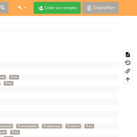
Créer un compte
S'identifier
,
cad
em
,
em
,
,
,
,
openscad
photographie
raspberry-pi
tube iro
em
,
scad
em