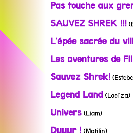
Pas touche aux gren
SAUVEZ SHREK !!!
(É
L'épée sacrée du vi
Les aventures de Fil
Sauvez Shrek!
(Esteba
Legend Land
(Loeïza)
Univers
(Liam)
Duuur !
(Matilin)