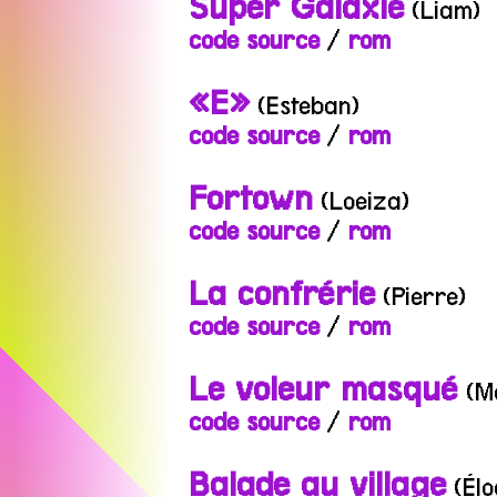
Super Galaxie
(Liam)
code source
/
rom
«E»
(Esteban)
code source
/
rom
Fortown
(Loeiza)
code source
/
rom
La confrérie
(Pierre)
code source
/
rom
Le voleur masqué
(Ma
code source
/
rom
Balade au village
(Élo