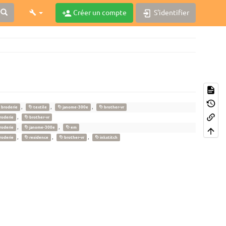
Créer un compte
S'identifier
,
,
,
broderie
textile
janome-300e
brother-vr
,
roderie
brother-vr
,
,
roderie
janome-300e
em
,
,
,
roderie
residence
brother-vr
inkstitch