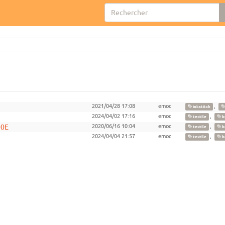
2021/04/28 17:08
emoc
,
inkstitch
2024/04/02 17:16
emoc
,
textile
b
00E
2020/06/16 10:04
emoc
,
textile
b
2024/04/04 21:57
emoc
,
textile
b