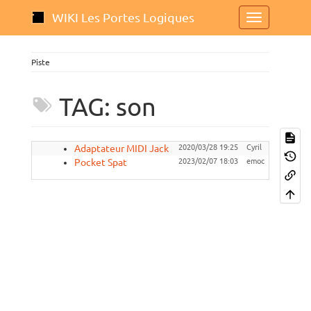
WIKI Les Portes Logiques
Piste
TAG: son
Adaptateur MIDI Jack
2020/03/28 19:25
Cyril
,
midi
Pocket Spat
2023/02/07 18:03
emoc
spatialisa