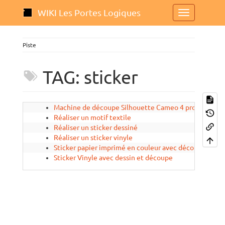
WIKI Les Portes Logiques
Piste
TAG: sticker
Machine de découpe Silhouette Cameo 4 pro
2024
Réaliser un motif textile
2024
Réaliser un sticker dessiné
2024
Réaliser un sticker vinyle
2024
Sticker papier imprimé en couleur avec découpe
2025
Sticker Vinyle avec dessin et découpe
2025