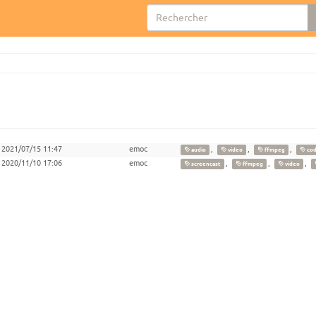
2021/07/15 11:47
emoc
,
,
,
audio
video
ffmpeg
co
2020/11/10 17:06
emoc
,
,
,
screencast
ffmpeg
video