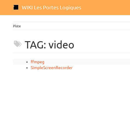
WIKI Les Portes Logiques
Piste
TAG: video
ffmpeg
SimpleScreenRecorder