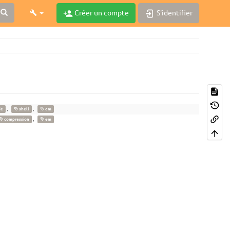
Créer un compte
S'identifier
,
,
de
shell
em
,
compression
em