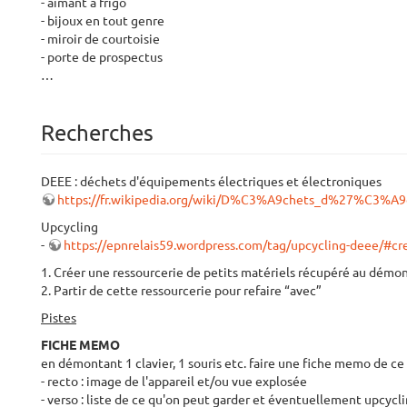
- aimant à frigo
- bijoux en tout genre
- miroir de courtoisie
- porte de prospectus
…
Recherches
DEEE : déchets d'équipements électriques et électroniques
https://fr.wikipedia.org/wiki/D%C3%A9chets_d%27%C3%A
Upcycling
-
https://epnrelais59.wordpress.com/tag/upcycling-deee/#cr
1. Créer une ressourcerie de petits matériels récupéré au démo
2. Partir de cette ressourcerie pour refaire “avec”
Pistes
FICHE MEMO
en démontant 1 clavier, 1 souris etc. faire une fiche memo de ce
- recto : image de l'appareil et/ou vue explosée
- verso : liste de ce qu'on peut garder et éventuellement upcycl