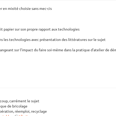
er en mixité choisie sans mec-cis
tit papier sur son propre rapport aux technologies
s les technologies avec présentation des littératures sur le sujet
changeant sur l'impact du faire soi-même dans la pratique d'atelier de d
coup, carrément le sujet
tique de bricolage
cupération, réemploi, recyclage