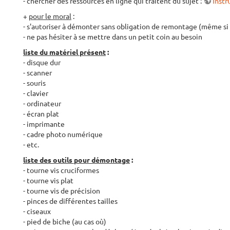
- chercher des ressources en ligne qui traitent du sujet :
Instr
+
pour le moral
:
- s'autoriser à démonter sans obligation de remontage (même 
- ne pas hésiter à se mettre dans un petit coin au besoin
liste du matériel présent
:
- disque dur
- scanner
- souris
- clavier
- ordinateur
- écran plat
- imprimante
- cadre photo numérique
- etc.
liste des outils pour démontage
:
- tourne vis cruciformes
- tourne vis plat
- tourne vis de précision
- pinces de différentes tailles
- ciseaux
- pied de biche (au cas où)