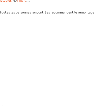
uctables
,
I fix it
,…
si toutes les personnes rencontrées recommandent le remontage)