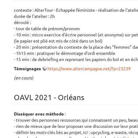
contexte : AlterTour - Echappée féministe - réalisation de l'ateli
durée de l'atelier : 2h
déroulé :
- tour de table de prénom/pronom
- 10 min : micro exercice d'écrire personnel (et anonyme) sur pe
(le papier est plié est mis de côté dans un bol)
- 20 min : présentation du contexte de la place des “femmes” dan
- 1h15 min : pratiquer le démontage d'ordi ensemble
- 15 min : de debriefing en reprenant les papiers du bol et en é
Témoignages
https://www.altercampagne.net/?p=23239
(en cours)
OAVL 2021 - Orléans
Disséquer avec méthode
:
- trouver des personnes ressources qui connaissent un peu, beau
- rien de mieux que de leur proposer une discussion sur leur pra
- définir les mots-clés liés au projet, ici : upcycling, e-waste, ré