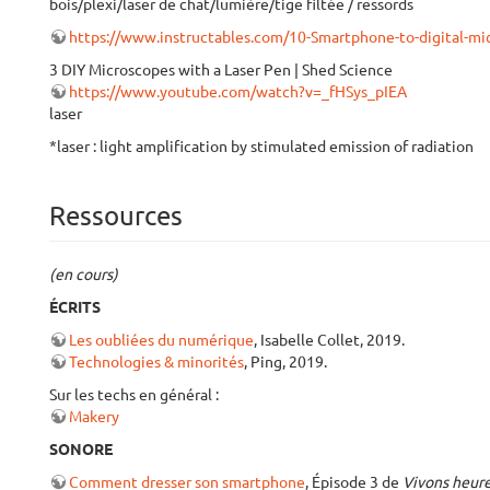
bois/plexi/laser de chat/lumière/tige filtée / ressords
https://www.instructables.com/10-Smartphone-to-digital
3 DIY Microscopes with a Laser Pen | Shed Science
https://www.youtube.com/watch?v=_fHSys_pIEA
laser
*laser : light amplification by stimulated emission of radiation
Ressources
(en cours)
ÉCRITS
Les oubliées du numérique
, Isabelle Collet, 2019.
Technologies & minorités
, Ping, 2019.
Sur les techs en général :
Makery
SONORE
Comment dresser son smartphone
, Épisode 3 de
Vivons heure