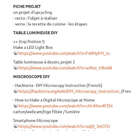
FICHE PROJET
un projet d'upcycling
- recto : l'objet à réaliser
- verso : la recette de cuisine - les étapes
TABLE LUMINEUSE DIY
++ (top finition !)
Make a LED Light Box
https://www.youtube.com/watch?v=FvRNyfrN_ro
Table lumineuse à dessin, projet 2
https://www.youtube.com/watch?v=w4tzr_M8oA8
MISCROSCOPE DIY
- Hackteria - DIY Microscopy Instruction (French)
https://hackteria.org/wiki/DIY_Microscopy_Instruction_
(Fren
- How to Make a Digital Microscope at Home
https://www.youtube.com/watch?v=cHcX0vx4FZM
carton/webcam/tige filtée / lumière
Smartphone Microscope
https://www.youtube.com/watch?v=sqQI_3vCl7U