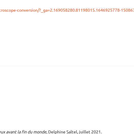
-microscope-conversion/?_ga=2.169058280.81198015.1646925778-1508
ux avant la fin du monde
, Delphine Saltel, juillet 2021.