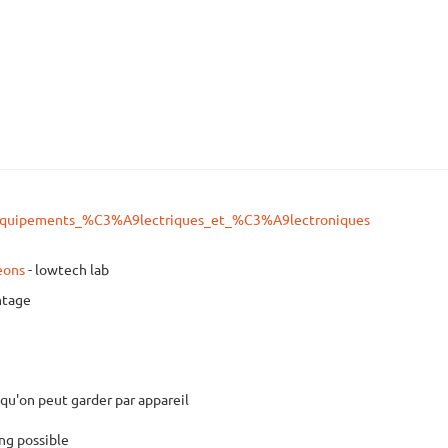
9quipements_%C3%A9lectriques_et_%C3%A9lectroniques
eons
- lowtech lab
ntage
 qu'on peut garder par appareil
ing possible