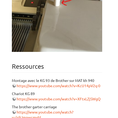
Ressources
Montage avec le KG 93 de Brother sur MAT kh 940
https://www.youtube.com/watch?v=KcU14pV2q-0
Chariot KG 89
https://www.youtube.com/watch?v=XFtxLZjSWgQ
The brother garter carriage
https://www.youtube.com/watch?
v=lz9JmpwcmvM