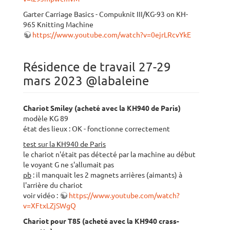
Garter Carriage Basics - Compuknit III/KG-93 on KH-
965 Knitting Machine
https://www.youtube.com/watch?v=0ejrLRcvYkE
Résidence de travail 27-29
mars 2023 @labaleine
Chariot Smiley (acheté avec la KH940 de Paris)
modèle KG 89
état des lieux : OK - fonctionne correctement
test sur la KH940 de Paris
le chariot n'était pas détecté par la machine au début
le voyant G ne s'allumait pas
pb
: il manquait les 2 magnets arrières (aimants) à
l'arrière du chariot
voir vidéo :
https://www.youtube.com/watch?
v=XFtxLZjSWgQ
Chariot pour T85 (acheté avec la KH940 crass-