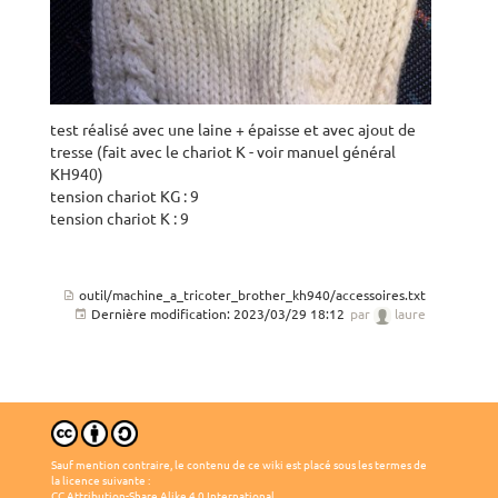
test réalisé avec une laine + épaisse et avec ajout de
tresse (fait avec le chariot K - voir manuel général
KH940)
tension chariot KG : 9
tension chariot K : 9
outil/machine_a_tricoter_brother_kh940/accessoires.txt
Dernière modification:
2023/03/29 18:12
par
laure
Sauf mention contraire, le contenu de ce wiki est placé sous les termes de
la licence suivante :
CC Attribution-Share Alike 4.0 International