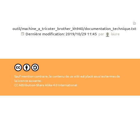
outil/machine_a_tricoter_brother_kh940/documentation_technique.txt
Dernière modification:
2019/10/29 11:45
par
laure
Sauf mention contraire, le contenu de ce wiki est placé sous les termes de
la licence suivante :
CC Attribution-Share Alike 4.0 International