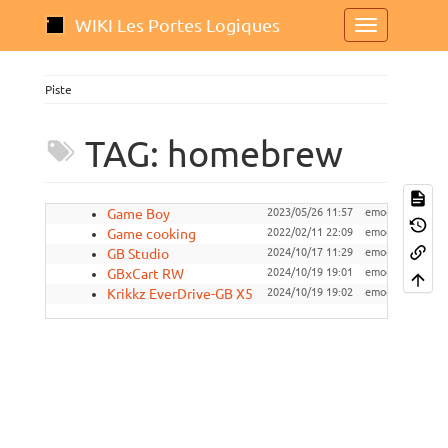
WIKI Les Portes Logiques
Piste
TAG: homebrew
Game Boy
2023/05/26 11:57
emoc
consol
Game cooking
2022/02/11 22:09
emoc
jeu-vi
GB Studio
2024/10/17 11:29
emoc
gameb
GBxCart RW
2024/10/19 19:01
emoc
gameb
Krikkz EverDrive-GB X5
2024/10/19 19:02
emoc
gameb