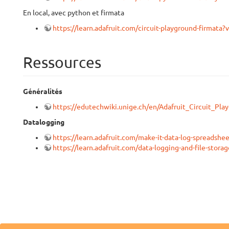
En local, avec python et firmata
https://learn.adafruit.com/circuit-playground-firmata?
Ressources
Généralités
https://edutechwiki.unige.ch/en/Adafruit_Circuit_Pla
Datalogging
https://learn.adafruit.com/make-it-data-log-spreadshee
https://learn.adafruit.com/data-logging-and-file-stor