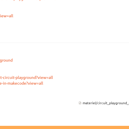
view=all
yground
t-circuit-playground?view=all
age-in-makecode?view=all
materiel/circuit_playground_