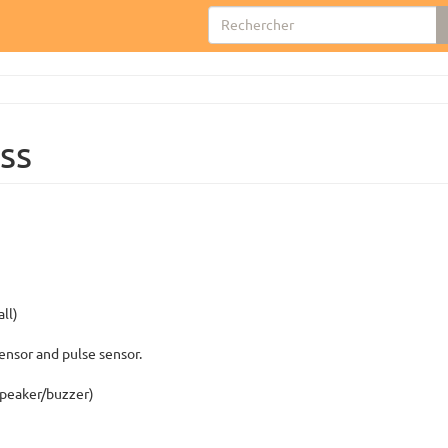
ss
ll)
sensor and pulse sensor.
speaker/buzzer)