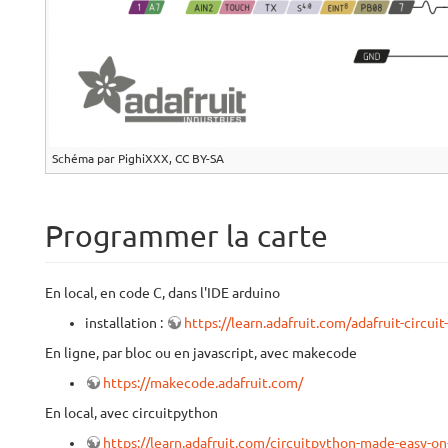
Schéma par PighiXXX, CC BY-SA
Programmer la carte
En local, en code C, dans l'IDE arduino
installation :
https://learn.adafruit.com/adafruit-circui
En ligne, par bloc ou en javascript, avec makecode
https://makecode.adafruit.com/
En local, avec circuitpython
https://learn.adafruit.com/circuitpython-made-easy-on