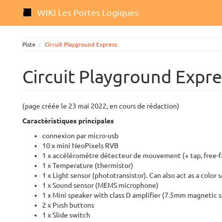
WIKI Les Portes Logiques
Piste
Circuit Playground Express
Circuit Playground Expre
(page créée le 23 mai 2022, en cours de rédaction)
Caractéristiques principales
connexion par micro-usb
10 x mini NeoPixels RVB
1 x accéléromètre détecteur de mouvement (+ tap, free-fa
1 x Temperature (thermistor)
1 x Light sensor (phototransistor). Can also act as a color 
1 x Sound sensor (MEMS microphone)
1 x Mini speaker with class D amplifier (7.5mm magnetic 
2 x Push buttons
1 x Slide switch