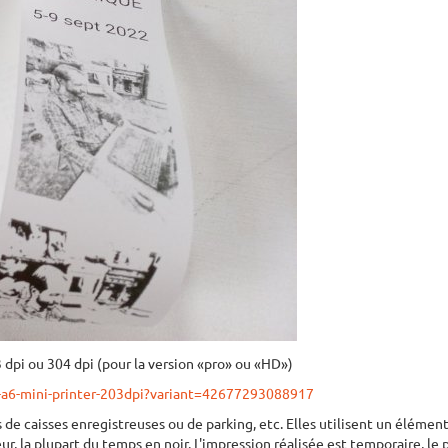
dpi ou 304 dpi (pour la version «pro» ou «HD»)
-a6-mini-printer-203dpi?variant=42677293088917
s de caisses enregistreuses ou de parking, etc. Elles utilisent un élémen
r, la plupart du temps en noir. L'impression réalisée est temporaire, le 