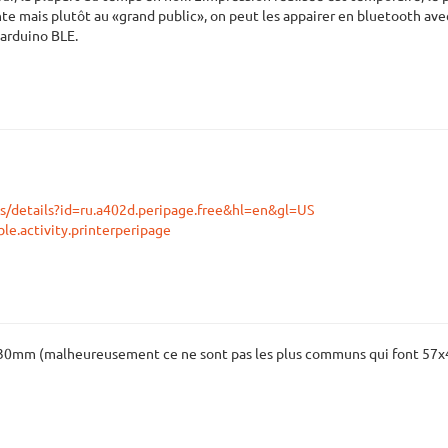
te mais plutôt au «grand public», on peut les appairer en bluetooth ave
arduino BLE.
ps/details?id=ru.a402d.peripage.free&hl=en&gl=US
le.activity.printerperipage
 30mm (malheureusement ce ne sont pas les plus communs qui font 5