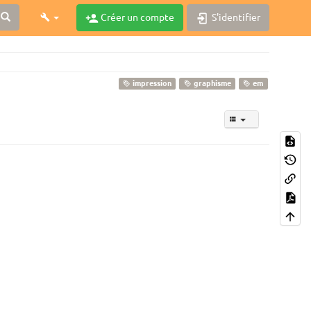
Créer un compte
S'identifier
impression
graphisme
em