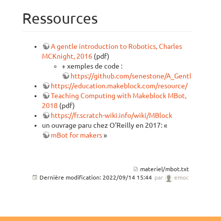
Ressources
A gentle introduction to Robotics, Charles
MCKnight, 2016
(pdf)
+ xemples de code :
https://github.com/senestone/A_Gentle_Intr
https://education.makeblock.com/resource/
Teaching Computing with Makeblock MBot,
2018
(pdf)
https://fr.scratch-wiki.info/wiki/MBlock
un ouvrage paru chez O'Reilly en 2017: «
mBot for makers
»
materiel/mbot.txt
Dernière modification:
2022/09/14 15:44
par
emoc