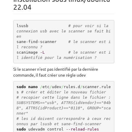
22.04
lsusb                 
# pour voir si la 
connexion usb avec le scanner se fait bi
en
sane-find-scanner     
# le scanner est i
l reconnu ?
scanimage 
-L
# le scanner est i
l identifié pour la numérisation ?
Si le scanner n'est pas identifié par la dernière
commande, il faut créer une règle udev
sudo
nano
/
etc
/
udev
/
rules.d
/
scanner.rule
s 
# créer et éditer le nouveau fichier
# recopier cette ligne dans le fichier : 
SUBSYSTEMS=="usb", ATTRS{idVendor}=="04b
8", ATTRS{idProduct}=="0110", GROUP="sca
nner"
# les id doivent correspondre à ceux rec
onnus par lsusb et sane-find-scanner
sudo
 udevadm control 
--reload-rules