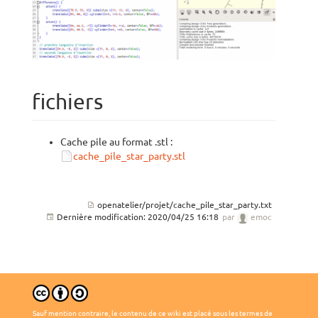
fichiers
Cache pile au format .stl :
cache_pile_star_party.stl
openatelier/projet/cache_pile_star_party.txt
Dernière modification:
2020/04/25 16:18
par
emoc
Sauf mention contraire, le contenu de ce wiki est placé sous les termes de