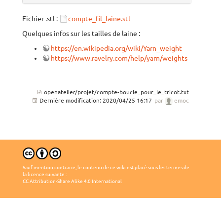
Fichier .stl :
compte_fil_laine.stl
Quelques infos sur les tailles de laine :
https://en.wikipedia.org/wiki/Yarn_weight
https://www.ravelry.com/help/yarn/weights
openatelier/projet/compte-boucle_pour_le_tricot.txt
Dernière modification:
2020/04/25 16:17
par
emoc
Sauf mention contraire, le contenu de ce wiki est placé sous les termes de
la licence suivante :
CC Attribution-Share Alike 4.0 International