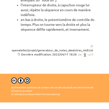
envoyant un “note on”).
l'interrupteur de droite, à capuchon rouge lui
aussi, répète la séquence en cours de manière
indéfinie.
en bas à droite, le potentiomètre de contrôle du
tempo. Plus on tourne vers la droite et plus la
séquence défile rapidement, et inversement.
openatelier/projet/generateur_de_notes_aleatoires_midi.txt
Dernière modification:
2023/04/17 18:28
par
cyril
Sauf mention contraire, le contenu de ce wiki est placé sous les termes de
la licence suivante :
CC Attribution-Share Alike 4.0 International