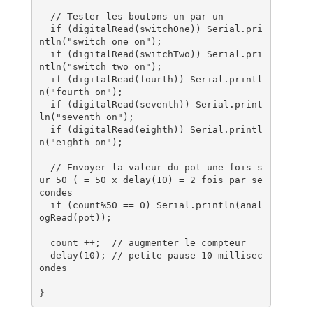
  // Tester les boutons un par un

  if (digitalRead(switchOne)) Serial.pri
ntln("switch one on");

  if (digitalRead(switchTwo)) Serial.pri
ntln("switch two on");

  if (digitalRead(fourth)) Serial.printl
n("fourth on");

  if (digitalRead(seventh)) Serial.print
ln("seventh on");

  if (digitalRead(eighth)) Serial.printl
n("eighth on");

  // Envoyer la valeur du pot une fois s
ur 50 ( = 50 x delay(10) = 2 fois par se
condes

  if (count%50 == 0) Serial.println(anal
ogRead(pot));

  count ++;  // augmenter le compteur

  delay(10); // petite pause 10 millisec
ondes
