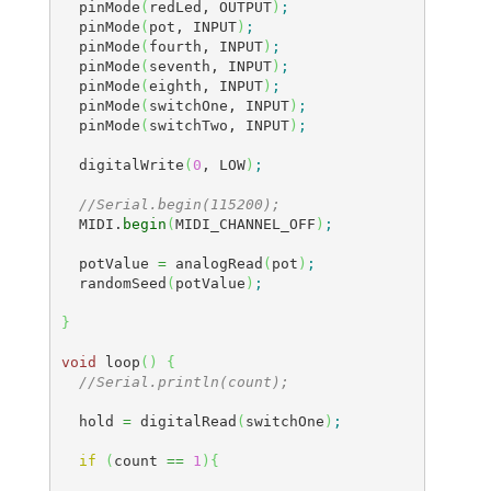
  pinMode
(
redLed, OUTPUT
)
;
  pinMode
(
pot, INPUT
)
;
  pinMode
(
fourth, INPUT
)
;
  pinMode
(
seventh, INPUT
)
;
  pinMode
(
eighth, INPUT
)
;
  pinMode
(
switchOne, INPUT
)
;
  pinMode
(
switchTwo, INPUT
)
;
  digitalWrite
(
0
, LOW
)
;
//Serial.begin(115200);
  MIDI.
begin
(
MIDI_CHANNEL_OFF
)
;
  potValue 
=
 analogRead
(
pot
)
;
  randomSeed
(
potValue
)
;
}
void
 loop
(
)
{
//Serial.println(count);
  hold 
=
 digitalRead
(
switchOne
)
;
if
(
count 
==
1
)
{