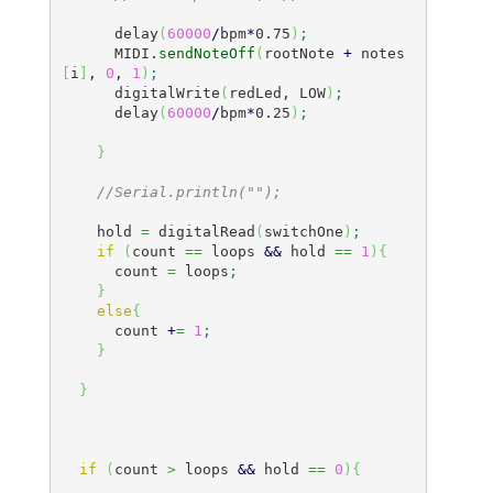
      delay
(
60000
/
bpm
*
0.75
)
;
      MIDI.
sendNoteOff
(
rootNote 
+
 notes
[
i
]
, 
0
, 
1
)
;
      digitalWrite
(
redLed, LOW
)
;
      delay
(
60000
/
bpm
*
0.25
)
;
}
//Serial.println("");
    hold 
=
 digitalRead
(
switchOne
)
;
if
(
count 
==
 loops 
&&
 hold 
==
1
)
{
      count 
=
 loops
;
}
else
{
      count 
+
=
1
;
}
}
if
(
count 
>
 loops 
&&
 hold 
==
0
)
{