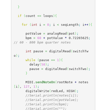
}
if
(
count 
<=
 loops
)
{
for
(
int
 i 
=
0
;
 i 
<
 seqLength
;
 i
++
)
{
      potValue 
=
 analogRead
(
pot
)
;
      bpm 
=
60
+
 potValue 
*
0.72265625
;
// 60 - 800 bpm quarter notes
int
 pause 
=
 digitalRead
(
switchTw
o
)
;
while
(
pause 
==
1
)
{
        delay
(
50
)
;
        pause 
=
 digitalRead
(
switchTwo
)
;
}
      MIDI.
sendNoteOn
(
rootNote 
+
 notes
[
i
]
, 
127
, 
1
)
;
      digitalWrite
(
redLed, HIGH
)
;
//Serial.println(notes[i]);
//Serial.println(potValue);
//Serial.println(bpm);
//Serial.println("");