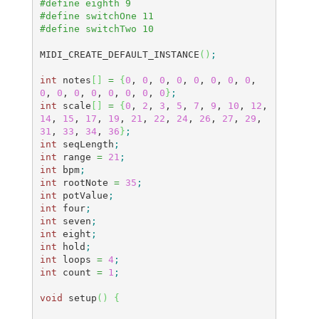
#define eighth 9
#define switchOne 11
#define switchTwo 10
MIDI_CREATE_DEFAULT_INSTANCE
(
)
;
int
 notes
[
]
=
{
0
, 
0
, 
0
, 
0
, 
0
, 
0
, 
0
, 
0
, 
0
, 
0
, 
0
, 
0
, 
0
, 
0
, 
0
, 
0
}
;
int
 scale
[
]
=
{
0
, 
2
, 
3
, 
5
, 
7
, 
9
, 
10
, 
12
, 
14
, 
15
, 
17
, 
19
, 
21
, 
22
, 
24
, 
26
, 
27
, 
29
, 
31
, 
33
, 
34
, 
36
}
;
int
 seqLength
;
int
 range 
=
21
;
int
 bpm
;
int
 rootNote 
=
35
;
int
 potValue
;
int
 four
;
int
 seven
;
int
 eight
;
int
 hold
;
int
 loops 
=
4
;
int
 count 
=
1
;
void
 setup
(
)
{