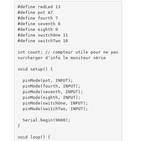
#define redLed 13

#define pot A7

#define fourth 7

#define seventh 8

#define eighth 9

#define switchOne 11

#define switchTwo 10

int count; // compteur utile pour ne pas 
surcharger d'info le moniteur série

void setup() {

  pinMode(pot, INPUT);

  pinMode(fourth, INPUT);

  pinMode(seventh, INPUT);

  pinMode(eighth, INPUT);

  pinMode(switchOne, INPUT);

  pinMode(switchTwo, INPUT);

  Serial.begin(9600);

}

void loop() {
