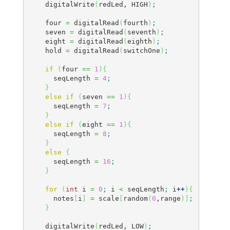
    digitalWrite
(
redLed, HIGH
)
;
    four 
=
 digitalRead
(
fourth
)
;
    seven 
=
 digitalRead
(
seventh
)
;
    eight 
=
 digitalRead
(
eighth
)
;
    hold 
=
 digitalRead
(
switchOne
)
;
if
(
four 
==
1
)
{
      seqLength 
=
4
;
}
else
if
(
seven 
==
1
)
{
      seqLength 
=
7
;
}
else
if
(
eight 
==
1
)
{
      seqLength 
=
8
;
}
else
{
      seqLength 
=
16
;
}
for
(
int
 i 
=
0
;
 i 
<
 seqLength
;
 i
++
)
{
      notes
[
i
]
=
 scale
[
random
(
0
,range
)
]
;
}
    digitalWrite
(
redLed, LOW
)
;