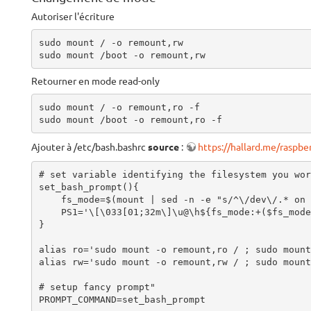
Autoriser l'écriture
sudo mount / -o remount,rw

sudo mount /boot -o remount,rw
Retourner en mode read-only
sudo mount / -o remount,ro -f

sudo mount /boot -o remount,ro -f
Ajouter à /etc/bash.bashrc
source
:
https://hallard.me/raspber
# set variable identifying the filesystem you wor
set_bash_prompt(){

    fs_mode=$(mount | sed -n -e "s/^\/dev\/.* on \/ .*(\(r[w|o]\).*/\1/p")

    PS1='\[\033[01;32m\]\u@\h${fs_mode:+($fs_mode)}\[\033[00m\]:\[\033[01;34m\]\w\[\033[00m\]\$ '

}

alias ro='sudo mount -o remount,ro / ; sudo mount
alias rw='sudo mount -o remount,rw / ; sudo mount
# setup fancy prompt"

PROMPT_COMMAND=set_bash_prompt