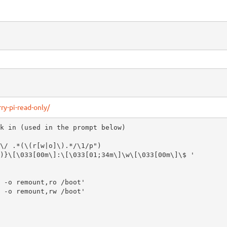
ry-pi-read-only/
k in (used in the prompt below)

 -o remount,ro /boot'

 -o remount,rw /boot'
