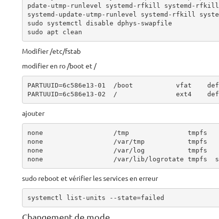
pdate-utmp-runlevel systemd-rfkill systemd-rfkill
systemd-update-utmp-runlevel systemd-rfkill syste
sudo systemctl disable dphys-swapfile

sudo apt clean
Modifier /etc/fstab
modifier en ro /boot et /
PARTUUID=6c586e13-01  /boot           vfat    def
PARTUUID=6c586e13-02  /               ext4    def
ajouter
none                  /tmp               tmpfs   
none                  /var/tmp           tmpfs   
none                  /var/log           tmpfs   
none                  /var/lib/logrotate tmpfs  s
sudo reboot et vérifier les services en erreur
systemctl list-units --state=failed
Changement de mode