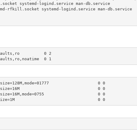
.socket systemd-logind.service man-db.service

md-rfkill.socket systemd-logind.service man-db.service

aults,ro          0 2

aults,ro,noatime  0 1
size=128M,mode=01777                    0 0

size=16M                                0 0

size=16M,mode=0755                      0 0

ize=1M                                  0 0