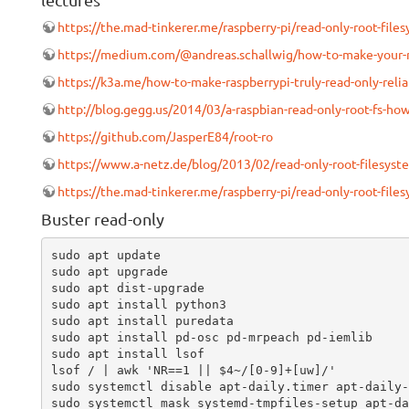
lectures
https://the.mad-tinkerer.me/raspberry-pi/read-only-root-file
https://medium.com/@andreas.schallwig/how-to-make-your-ra
https://k3a.me/how-to-make-raspberrypi-truly-read-only-relia
http://blog.gegg.us/2014/03/a-raspbian-read-only-root-fs-ho
https://github.com/JasperE84/root-ro
https://www.a-netz.de/blog/2013/02/read-only-root-filesyst
https://the.mad-tinkerer.me/raspberry-pi/read-only-root-file
Buster read-only
sudo apt update

sudo apt upgrade

sudo apt dist-upgrade

sudo apt install python3

sudo apt install puredata

sudo apt install pd-osc pd-mrpeach pd-iemlib

sudo apt install lsof

lsof / | awk 'NR==1 || $4~/[0-9]+[uw]/'

sudo systemctl disable apt-daily.timer apt-daily-
sudo systemctl mask systemd-tmpfiles-setup apt-da