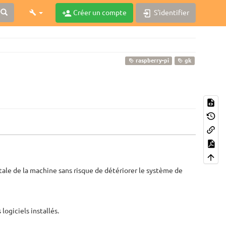
Créer un compte
S'identifier
raspberry-pi
gk
utale de la machine sans risque de détériorer le système de
 logiciels installés.