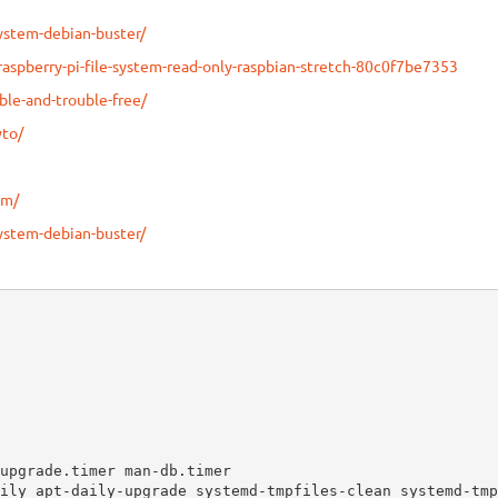
system-debian-buster/
spberry-pi-file-system-read-only-raspbian-stretch-80c0f7be7353
ble-and-trouble-free/
wto/
em/
system-debian-buster/
upgrade.timer man-db.timer

ily apt-daily-upgrade systemd-tmpfiles-clean systemd-tmp