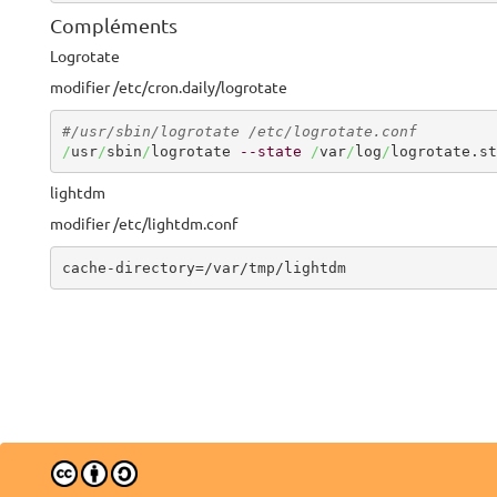
Compléments
Logrotate
modifier /etc/cron.daily/logrotate
#/usr/sbin/logrotate /etc/logrotate.conf
/
usr
/
sbin
/
logrotate 
--state
/
var
/
log
/
logrotate.st
lightdm
modifier /etc/lightdm.conf
cache-directory=/var/tmp/lightdm