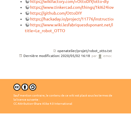
https://wikifactory.com/+OttoDIY/otto-diy
https://www.tinkercad.com/things/1kI624iowUR
https://github.com/OttoDIY
https://hackaday.io/project/11776/instructions
https://www.wiki.lesfabriquesduponant.net/index.php
title=Le_robot_OTTO
openatelier/projet/robot_otto.txt
Dernière modification:
2020/05/02 16:18
par
emoc
Sauf mention contraire, le contenu de ce wiki est placé sous les termes de
la licence suivante :
CC Attribution-Share Alike 4.0 International