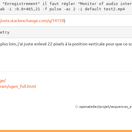
 "Enregistrement" il faut régler "Monitor of audio inter
ab -i :0.0+465,21 -f pulse -ac 2 -i default test2.mp4
//unix.stackexchange.com/q/14159
)
etry
é plus loin, j'ai juste enlevé 22 pixels à la position verticale pour que ce
ge/
gram/ugen_full.html
openatelier/projet/sequences_e