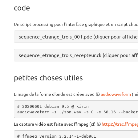
code
Un script processing pour l'interface graphique et un script ch
sequence_etrange_trois_001.pde (cliquer pour afficher
sequence_etrange_trois_recepteur.ck (cliquer pour aff
petites choses utiles
L'image de la forme d'onde est créée avec
audiowaveform
(né
# 20200601 debian 9.5 @ kirin

audiowaveform -i ./son.wav -s 0 -e 58.16 --backgr
La capture vidéo est faite avec ffmpeg (cf.
https://trac.ffmp
# ffmpeg version 3.2.14-1~deb9u1
