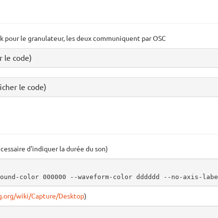
uck pour le granulateur, les deux communiquent par OSC
 le code)
icher le code)
cessaire d'indiquer la durée du son)
ound-color 000000 --waveform-color dddddd --no-axis-labe
eg.org/wiki/Capture/Desktop
)