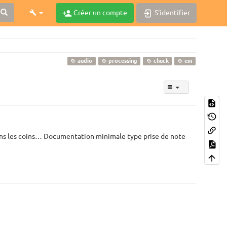
Créer un compte
S'identifier
audio
processing
chuck
em
dans les coins… Documentation minimale type prise de note