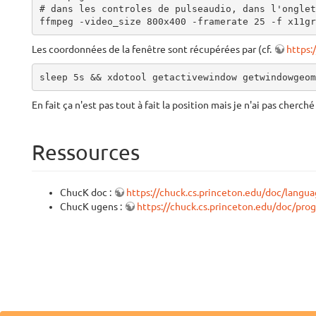
# dans les controles de pulseaudio, dans l'onglet
ffmpeg -video_size 800x400 -framerate 25 -f x11gr
Les coordonnées de la fenêtre sont récupérées par (cf.
https:
sleep 5s && xdotool getactivewindow getwindowgeom
En fait ça n'est pas tout à fait la position mais je n'ai pas cherch
Ressources
ChucK doc :
https://chuck.cs.princeton.edu/doc/langua
ChucK ugens :
https://chuck.cs.princeton.edu/doc/pro