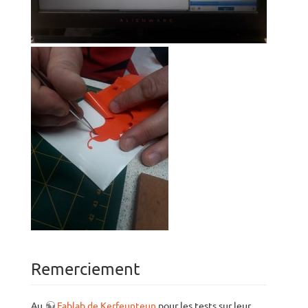
Remerciement
Au
Fablab de Kerfeunteun
pour les tests sur leur