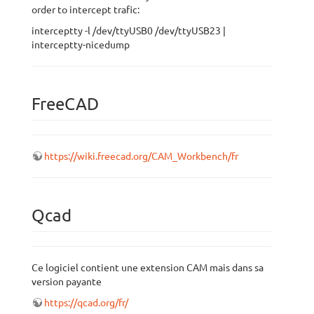
order to intercept trafic:
interceptty -l /dev/ttyUSB0 /dev/ttyUSB23 |
interceptty-nicedump
FreeCAD
https://wiki.freecad.org/CAM_Workbench/fr
Qcad
Ce logiciel contient une extension CAM mais dans sa
version payante
https://qcad.org/fr/