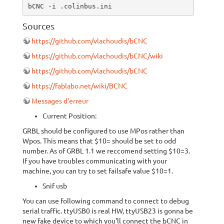
bCNC -i .colinbus.ini
Sources
https://github.com/vlachoudis/bCNC
https://github.com/vlachoudis/bCNC/wiki
https://github.com/vlachoudis/bCNC
https://fablabo.net/wiki/BCNC
Messages d'erreur
Current Position:
GRBL should be configured to use MPos rather than
Wpos. This means that $10= should be set to odd
number. As of GRBL 1.1 we reccomend setting $10=3.
If you have troubles communicating with your
machine, you can try to set failsafe value $10=1.
Snif usb
You can use following command to connect to debug
serial traffic. ttyUSB0 is real HW, ttyUSB23 is gonna be
new fake device to which you'll connect the bCNC in