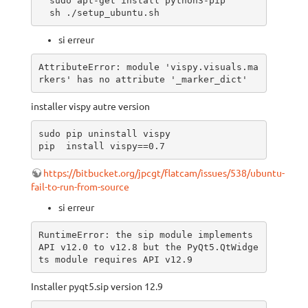
  sudo apt-get install python3-pip 

  sh ./setup_ubuntu.sh
si erreur
AttributeError: module 'vispy.visuals.ma
rkers' has no attribute '_marker_dict'
installer vispy autre version
sudo pip uninstall vispy

pip  install vispy==0.7
https://bitbucket.org/jpcgt/flatcam/issues/538/ubuntu-
fail-to-run-from-source
si erreur
RuntimeError: the sip module implements 
API v12.0 to v12.8 but the PyQt5.QtWidge
ts module requires API v12.9
Installer pyqt5.sip version 12.9