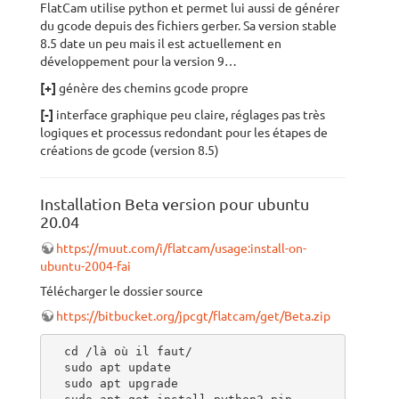
FlatCam utilise python et permet lui aussi de générer
du gcode depuis des fichiers gerber. Sa version stable
8.5 date un peu mais il est actuellement en
développement pour la version 9…
[+]
génère des chemins gcode propre
[-]
interface graphique peu claire, réglages pas très
logiques et processus redondant pour les étapes de
créations de gcode (version 8.5)
Installation Beta version pour ubuntu
20.04
https://muut.com/i/flatcam/usage:install-on-
ubuntu-2004-fai
Télécharger le dossier source
https://bitbucket.org/jpcgt/flatcam/get/Beta.zip
  cd /là où il faut/

  sudo apt update

  sudo apt upgrade
