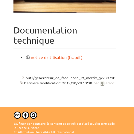
Documentation
technique
notice d'utilisation (fr., pdf)
outil/generateur_de_frequence_itt_metrix_gx239.txt
Dernière modification:
2019/10/29 13:30
par
emoc
Sauf mention contraire, le contenu de ce wiki est placé sous les termes de
la licence suivante :
CC Attribution-Share Alike 4.0 International