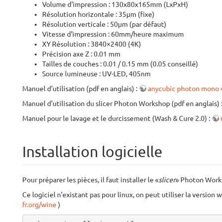
Volume d'impression : 130x80x165mm (LxPxH)
Résolution horizontale : 35µm (fixe)
Résolution verticale : 50µm (par défaut)
Vitesse d'impression : 60mm/heure maximum
XY Résolution : 3840×2400 (4K)
Précision axe Z : 0.01 mm
Tailles de couches : 0.01 / 0.15 mm (0.05 conseillé)
Source lumineuse : UV-LED, 405nm
Manuel d'utilisation (pdf en anglais) :
anycubic photon mono 
Manuel d'utilisation du slicer Photon Workshop (pdf en anglais) 
Manuel pour le lavage et le durcissement (Wash & Cure 2.0) :
Installation logicielle
Pour préparer les pièces, il faut installer le «
slicer
» Photon Worksh
Ce logiciel n'existant pas pour linux, on peut utiliser la version
fr.org/wine
)