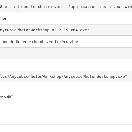
8 et indiqué le chemin vers l'application installeur win
ller
nycubicPhotonWorkshop_V2.2.19_x64.exe"
e pour indiquer le chemin vers l'exécutable
les/AnycubicPhotonWorkshop/AnycubicPhotonWorkshop.exe"
ono 4K”