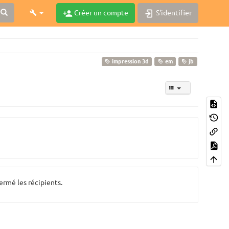
Créer un compte
S'identifier
impression 3d
em
jb
ermé les récipients.