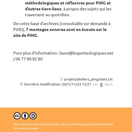
méthodologiques et réflexives pour PiNG et
d’autres tiers-lieux
, à propos des sujets qui les
traversent au quotidien.
De cette base d’archives (consultable sur demande à
PiNG),
7 montages sonores sont en écoute sur le
site de PiNG
.
Pour plus d'information : laure@lesporteslogiques.net
/ 06 77 80 82 80
projets/ateliers_ping/start.txt
Dernière modification:
2021/11/22 12:27
par
laure
Sauf mention contraire, le contenu de ce wiki est placé sous les termes de
la licence suivante :