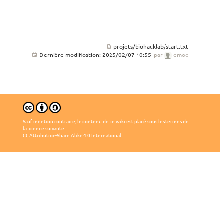
projets/biohacklab/start.txt
Dernière modification:
2025/02/07 10:55
par
emoc
Sauf mention contraire, le contenu de ce wiki est placé sous les termes de
la licence suivante :
CC Attribution-Share Alike 4.0 International