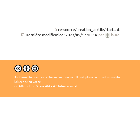
ressource/creation_textile/start.txt
Dernière modification:
2023/05/17 10:34
par
laure
Sauf mention contraire, le contenu de ce wiki est placé sous les termes de
la licence suivante :
CC Attribution-Share Alike 4.0 International