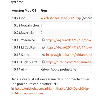
système
version Mac
OS
lien
10.7 Lion
ch341ser_mac_v12_.zip
(testé!)
10.8 Moutain Lion
?
10.9 Mavericks
?
10.10 Yosemite
https://kig.re/2014/12/31/how-to-use-
10.11 El Capitan
https://kig.re/2014/12/31/how-to-use-
10.12 Sierra
https://github.com/adrianmihalko/ch34
10.13 High Sierra
https://github.com/adrianmihalko/ch340
10.14 et +
driver Apple préinstallé
Dans le cas ou il est nécessaire de supprimer le driver
une procédure est indiquée ici :
https://github.com/adrianmihalko/ch340g-ch34g-
ch34x-mac-os-x-driver