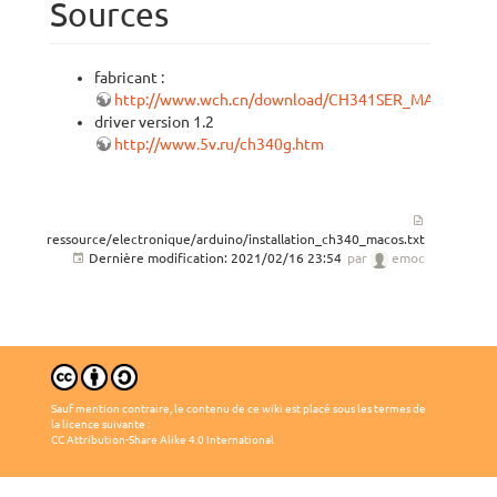
Sources
fabricant :
http://www.wch.cn/download/CH341SER_MAC_ZIP.ht
driver version 1.2
http://www.5v.ru/ch340g.htm
ressource/electronique/arduino/installation_ch340_macos.txt
Dernière modification:
2021/02/16 23:54
par
emoc
Sauf mention contraire, le contenu de ce wiki est placé sous les termes de
la licence suivante :
CC Attribution-Share Alike 4.0 International