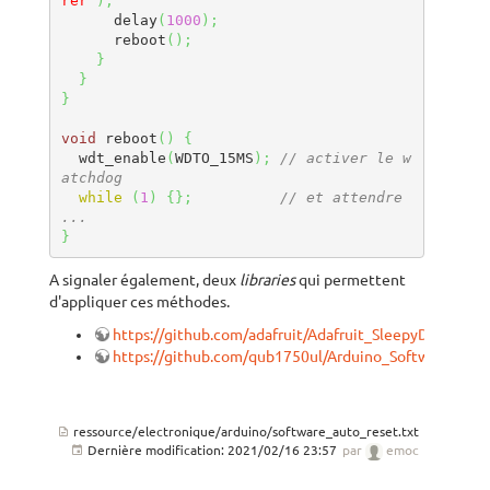
rer"
)
;
      delay
(
1000
)
;
      reboot
(
)
;
}
}
}
void
 reboot
(
)
{
  wdt_enable
(
WDTO_15MS
)
;
// activer le w
atchdog
while
(
1
)
{
}
;
// et attendre 
...
}
A signaler également, deux
libraries
qui permettent
d'appliquer ces méthodes.
https://github.com/adafruit/Adafruit_SleepyDog
https://github.com/qub1750ul/Arduino_SoftwareRese
ressource/electronique/arduino/software_auto_reset.txt
Dernière modification:
2021/02/16 23:57
par
emoc