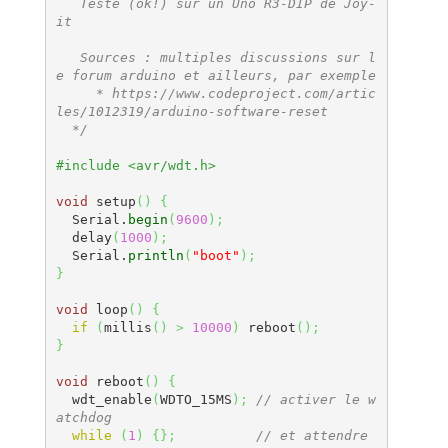
   Testé (ok!) sur un Uno R3-DIP de Joy-
it

   Sources : multiples discussions sur l
e forum arduino et ailleurs, par exemple

     * https://www.codeproject.com/artic
les/1012319/arduino-software-reset 

  */
#include <avr/wdt.h>
void
 setup
(
)
{
  Serial.
begin
(
9600
)
;
  delay
(
1000
)
;
  Serial.
println
(
"boot"
)
;
}
void
 loop
(
)
{
if
(
millis
(
)
>
10000
)
 reboot
(
)
;
}
void
 reboot
(
)
{
  wdt_enable
(
WDTO_15MS
)
;
// activer le w
atchdog
while
(
1
)
{
}
;
// et attendre 