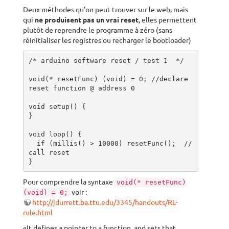
Deux méthodes qu'on peut trouver sur le web, mais
qui
ne produisent pas un vrai reset
, elles permettent
plutôt de reprendre le programme à zéro (sans
réinitialiser les registres ou recharger le bootloader)
/* arduino software reset / test 1  */

void(* resetFunc) (void) = 0; //declare 
reset function @ address 0

void setup() {

}

void loop() { 

  if (millis() > 10000) resetFunc();  //
call reset

}
Pour comprendre la syntaxe
void(* resetFunc)
voir :
(void) = 0;
http://jdurrett.ba.ttu.edu/3345/handouts/RL-
rule.html
«It defines a pointer to a function, and sets that