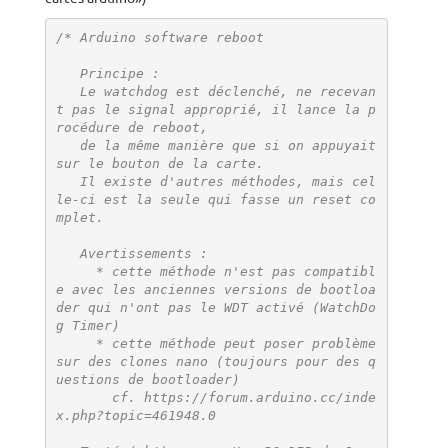
/* Arduino software reboot 

   Principe :

   Le watchdog est déclenché, ne recevan
t pas le signal approprié, il lance la p
rocédure de reboot,

   de la même manière que si on appuyait 
sur le bouton de la carte.

   Il existe d'autres méthodes, mais cel
le-ci est la seule qui fasse un reset co
mplet.

   Avertissements : 

     * cette méthode n'est pas compatibl
e avec les anciennes versions de bootloa
der qui n'ont pas le WDT activé (WatchDo
g Timer)

     * cette méthode peut poser problème 
sur des clones nano (toujours pour des q
uestions de bootloader)

       cf. https://forum.arduino.cc/inde
x.php?topic=461948.0
