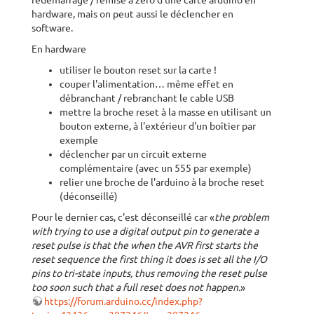
redémarrage / remise à zéro d'une carte arduino en
hardware, mais on peut aussi le déclencher en
software.
En hardware
utiliser le bouton reset sur la carte !
couper l'alimentation… même effet en
débranchant / rebranchant le cable USB
mettre la broche reset à la masse en utilisant un
bouton externe, à l'extérieur d'un boîtier par
exemple
déclencher par un circuit externe
complémentaire (avec un 555 par exemple)
relier une broche de l'arduino à la broche reset
(déconseillé)
Pour le dernier cas, c'est déconseillé car «
the problem
with trying to use a digital output pin to generate a
reset pulse is that the when the AVR first starts the
reset sequence the first thing it does is set all the I/O
pins to tri-state inputs, thus removing the reset pulse
too soon such that a full reset does not happen.
»
https://forum.arduino.cc/index.php?