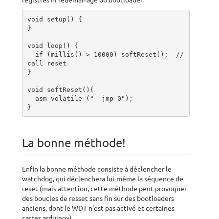
registres ni redémarrage du bootloader.
void setup() {

}

void loop() { 

  if (millis() > 10000) softReset();  //
call reset

}

void softReset(){

  asm volatile ("  jmp 0");

}
La bonne méthode!
Enfin la bonne méthode consiste à déclencher le
watchdog, qui déclenchera lui-même la séquence de
reset (mais attention, cette méthode peut provoquer
des boucles de resset sans fin sur des bootloaders
anciens, dont le WDT n'est pas activé et certaines
cartes arduino»)