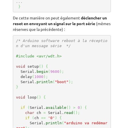
...
}
De cette manière on peut également
déclencher un
reset en envoyant un signal sur le port série
(mêmes
réserves que la précédente) :
/* Arduino software reboot à la réceptio
n d'un message série  */
#include <avr/wdt.h>
void
 setup
(
)
{
  Serial.
begin
(
9600
)
;
  delay
(
1000
)
;
  Serial.
println
(
"boot"
)
;
}
void
 loop
(
)
{
if
(
Serial.
available
(
)
>
0
)
{
char
 ch 
=
 Serial.
read
(
)
;
if
(
ch 
==
'0'
)
{
      Serial.
println
(
"arduino va redémar