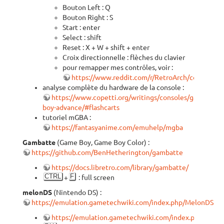
Bouton Left : Q
Bouton Right : S
Start : enter
Select : shift
Reset : X + W + shift + enter
Croix directionnelle : flèches du clavier
pour remapper mes contrôles, voir :
https://www.reddit.com/r/RetroArch/comments
analyse complète du hardware de la console :
https://www.copetti.org/writings/consoles/game-
boy-advance/#flashcarts
tutoriel mGBA :
https://fantasyanime.com/emuhelp/mgba
Gambatte
(Game Boy, Game Boy Color) :
https://github.com/BenHetherington/gambatte
https://docs.libretro.com/library/gambatte/
CTRL
F
+
: full screen
melonDS
(Nintendo DS) :
https://emulation.gametechwiki.com/index.php/MelonDS
https://emulation.gametechwiki.com/index.php/Nint