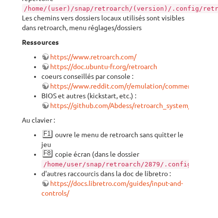
/home/(user)/snap/retroarch/(version)/.config/ret
Les chemins vers dossiers locaux utilisés sont visibles
dans retroarch, menu réglages/dossiers
Ressources
https://www.retroarch.com/
https://doc.ubuntu-fr.org/retroarch
coeurs conseillés par console :
https://www.reddit.com/r/emulation/comments/10ie2
BIOS et autres (kickstart, etc.) :
https://github.com/Abdess/retroarch_system/tree/libr
Au clavier :
F1
ouvre le menu de retroarch sans quitter le
jeu
F8
copie écran (dans le dossier
/home/user/snap/retroarch/2879/.config/retro
d'autres raccourcis dans la doc de libretro :
https://docs.libretro.com/guides/input-and-
controls/