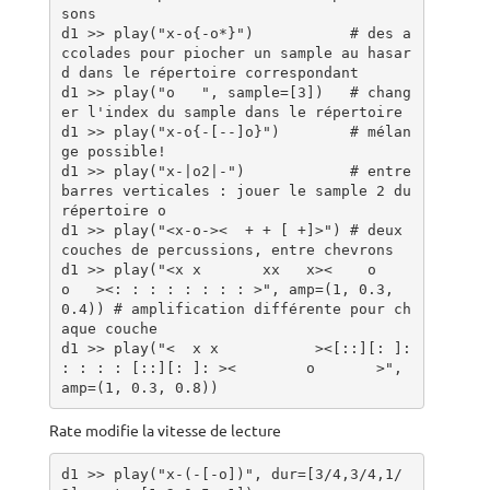
sons

d1 >> play("x-o{-o*}")           # des a
ccolades pour piocher un sample au hasar
d dans le répertoire correspondant

d1 >> play("o   ", sample=[3])   # chang
er l'index du sample dans le répertoire

d1 >> play("x-o{-[--]o}")        # mélan
ge possible!

d1 >> play("x-|o2|-")            # entre 
barres verticales : jouer le sample 2 du 
répertoire o 

d1 >> play("<x-o-><  + + [ +]>") # deux 
couches de percussions, entre chevrons

d1 >> play("<x x       xx   x><    o       
o   ><: : : : : : : : >", amp=(1, 0.3, 
0.4)) # amplification différente pour ch
aque couche

d1 >> play("<  x x           ><[::][: ]: 
: : : : [::][: ]: ><        o       >", 
amp=(1, 0.3, 0.8))
Rate modifie la vitesse de lecture
d1 >> play("x-(-[-o])", dur=[3/4,3/4,1/