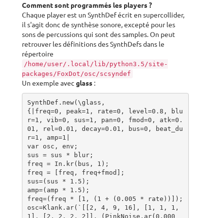
Comment sont programmés les players ?
Chaque player est un SynthDef écrit en supercollider,
il s'agit donc de synthèse sonore, excepté pour les
sons de percussions qui sont des samples. On peut
retrouver les définitions des SynthDefs dans le
répertoire
/home/user/.local/lib/python3.5/site-
packages/FoxDot/osc/scsyndef
Un exemple avec
glass
:
SynthDef.new(\glass,

{|freq=0, peak=1, rate=0, level=0.8, blu
r=1, vib=0, sus=1, pan=0, fmod=0, atk=0.
01, rel=0.01, decay=0.01, bus=0, beat_du
r=1, amp=1|

var osc, env;

sus = sus * blur;

freq = In.kr(bus, 1);

freq = [freq, freq+fmod];

sus=(sus * 1.5);

amp=(amp * 1.5);

freq=(freq * [1, (1 + (0.005 * rate))]);

osc=Klank.ar(`[[2, 4, 9, 16], [1, 1, 1, 
1], [2, 2, 2, 2]], (PinkNoise.ar(0.000