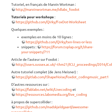
Tutoriel, en français de Marvin Wortman :
http://marvinwortman.me/idlabs_foxdot
Tutoriels pour workshops
:
https://github.com/Qirky/FoxDot-Worksheet
Quelques exemples :
exemples en moins de 10 lignes :
https://github.com/Qirky/ten-lines-or-less
snippets :
https://forum.toplap.org/t/share-
your-snippets/711
Article de l'auteur sur Foxdot :
http://users.sussex.ac.uk/~thm21/ICLI_proceedings/2016/C
Autre tutoriel complet (de Jens Meisner) :
https://gitlab.com/iShapeNoise/foxdot_codingmusic_part1
D'autres ressources sur :
https://fablabo.net/wiki/Livecoding
et
https://ressources.labomedia.org/live_coding
à propos de supercollider :
https://github.com/madskjeldgaard/awesome-