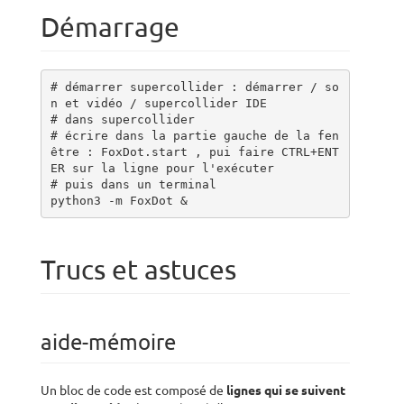
Démarrage
# démarrer supercollider : démarrer / so
n et vidéo / supercollider IDE 

# dans supercollider

# écrire dans la partie gauche de la fen
être : FoxDot.start , pui faire CTRL+ENT
ER sur la ligne pour l'exécuter 

# puis dans un terminal

python3 -m FoxDot &
Trucs et astuces
aide-mémoire
Un bloc de code est composé de
lignes qui se suivent