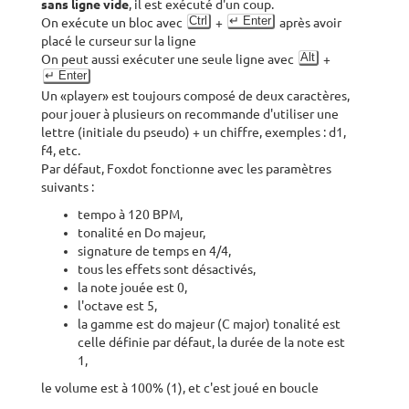
sans ligne vide
, il est exécuté d'un coup.
Ctrl
↵ Enter
On exécute un bloc avec
+
après avoir
placé le curseur sur la ligne
Alt
On peut aussi exécuter une seule ligne avec
+
↵ Enter
Un «player» est toujours composé de deux caractères,
pour jouer à plusieurs on recommande d'utiliser une
lettre (initiale du pseudo) + un chiffre, exemples : d1,
f4, etc.
Par défaut, Foxdot fonctionne avec les paramètres
suivants :
tempo à 120 BPM,
tonalité en Do majeur,
signature de temps en 4/4,
tous les effets sont désactivés,
la note jouée est 0,
l'octave est 5,
la gamme est do majeur (C major) tonalité est
celle définie par défaut, la durée de la note est
1,
le volume est à 100% (1), et c'est joué en boucle