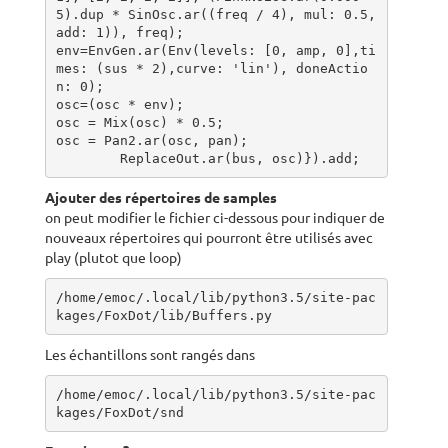
5).dup * SinOsc.ar((freq / 4), mul: 0.5, 
add: 1)), freq);

env=EnvGen.ar(Env(levels: [0, amp, 0],ti
mes: (sus * 2),curve: 'lin'), doneActio
n: 0);

osc=(osc * env);

osc = Mix(osc) * 0.5;

osc = Pan2.ar(osc, pan);

	ReplaceOut.ar(bus, osc)}).add;
Ajouter des répertoires de samples
on peut modifier le fichier ci-dessous pour indiquer de
nouveaux répertoires qui pourront être utilisés avec
play (plutot que loop)
/home/emoc/.local/lib/python3.5/site-pac
kages/FoxDot/lib/Buffers.py
Les échantillons sont rangés dans
/home/emoc/.local/lib/python3.5/site-pac
kages/FoxDot/snd