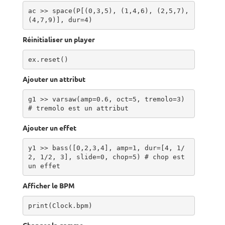
ac >> space(P[(0,3,5), (1,4,6), (2,5,7), 
(4,7,9)], dur=4)
Réinitialiser un player
ex.reset()
Ajouter un attribut
g1 >> varsaw(amp=0.6, oct=5, tremolo=3) 
# tremolo est un attribut
Ajouter un effet
y1 >> bass([0,2,3,4], amp=1, dur=[4, 1/
2, 1/2, 3], slide=0, chop=5) # chop est 
un effet
Afficher le BPM
print(Clock.bpm)