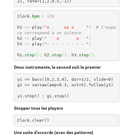
2], rate=[1,2,0.5,-1])
Clock.
bpm
=
120
h1 
>>
 play
(
"x      xx x     "
)
# l'espa
ce correspond à un silence
h2 
>>
 play
(
"    o       o   "
)
h3 
>>
 play
(
"- - - - - - - - "
)
h1.
stop
(
)
;
 h2.
stop
(
)
;
 h3.
stop
(
)
;
Deux instruments, le second suit le premier
y1 >> bass([0,2,3,4], dur=1/2, slide=0)

g1 >> varsaw(amp=0.3, oct=5).follow(y1)

y1.stop() ; g1.stop()
Stopper tous les players
Clock.clear()
Une suite d'accords (avec des patterns)