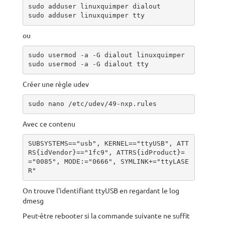
sudo adduser linuxquimper dialout

sudo adduser linuxquimper tty
ou
sudo usermod -a -G dialout linuxquimper

sudo usermod -a -G dialout tty
Créer une règle udev
sudo nano /etc/udev/49-nxp.rules
Avec ce contenu
SUBSYSTEMS=="usb", KERNEL=="ttyUSB", ATT
RS{idVendor}=="1fc9", ATTRS{idProduct}=
="0085", MODE:="0666", SYMLINK+="ttyLASE
R"
On trouve l'identifiant ttyUSB en regardant le log
dmesg
Peut-être rebooter si la commande suivante ne suffit