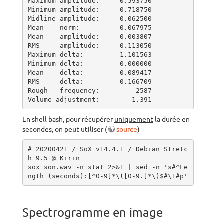
Maximum amplitude:     0.593750

Minimum amplitude:    -0.718750

Midline amplitude:    -0.062500

Mean    norm:          0.067975

Mean    amplitude:    -0.003807

RMS     amplitude:     0.113050

Maximum delta:         1.101563

Minimum delta:         0.000000

Mean    delta:         0.089417

RMS     delta:         0.166709

Rough   frequency:         2587

Volume adjustment:        1.391
En shell bash, pour récupérer
uniquement
la durée en
secondes, on peut utiliser (
source
)
# 20200421 / SoX v14.4.1 / Debian Stretc
h 9.5 @ Kirin

sox son.wav -n stat 2>&1 | sed -n 's#^Le
ngth (seconds):[^0-9]*\([0-9.]*\)$#\1#p'
Spectrogramme en image