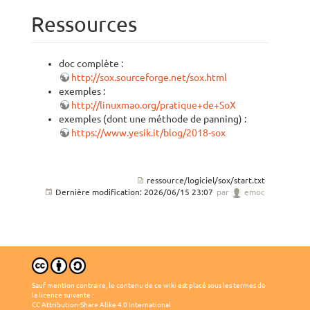
Ressources
doc complète :
http://sox.sourceforge.net/sox.html
exemples :
http://linuxmao.org/pratique+de+SoX
exemples (dont une méthode de panning) :
https://www.yesik.it/blog/2018-sox
ressource/logiciel/sox/start.txt
Dernière modification:
2026/06/15 23:07
par
emoc
Sauf mention contraire, le contenu de ce wiki est placé sous les termes de
la licence suivante :
CC Attribution-Share Alike 4.0 International