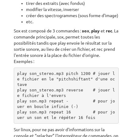
tirer des extraits (avec fondus)
modifier la vitesse, inverser
créer des spectrogrammes (sous forme d'image)
etc.
Sox est composé de 3 commandes :
sox
,
play
et
rec
. La
commande principale, sox, permet toutes les
possibilités tandis que play envoie le résultat sur la
sortie sonore, au lieu de créer un fichier, et rec prend
l'entrée sonore à la place du fichier d'origine.
Exemples :
play son_stereo.mp3 pitch 1200 # jouer l
e fichier en le "pitchshiftant" d'une oc
tave

play son_stereo.mp3 reverse    # jouer l
e fichier à l'envers

play son.mp3 repeat -          # pour jo
uer en boucle infinie (-)

play son.mp3 repeat 16         # pour jo
uer un son et le répéter 16 fois
Sur linux, pour ne pas avoir d'informations sur la
console et “relacher” l'interpréteur de commandes, on