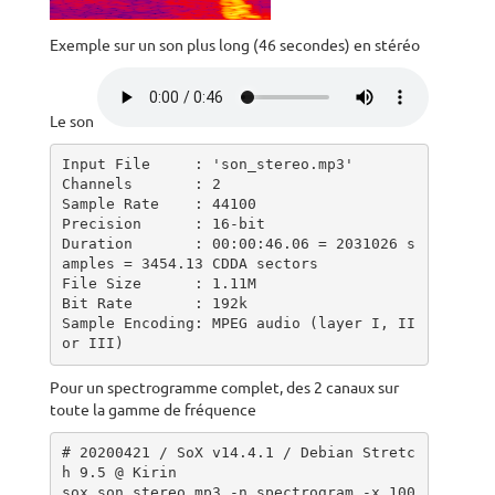
Exemple sur un son plus long (46 secondes) en stéréo
Le son
Input File     : 'son_stereo.mp3'

Channels       : 2

Sample Rate    : 44100

Precision      : 16-bit

Duration       : 00:00:46.06 = 2031026 s
amples = 3454.13 CDDA sectors

File Size      : 1.11M

Bit Rate       : 192k

Sample Encoding: MPEG audio (layer I, II 
or III)
Pour un spectrogramme complet, des 2 canaux sur
toute la gamme de fréquence
# 20200421 / SoX v14.4.1 / Debian Stretc
h 9.5 @ Kirin

sox son_stereo.mp3 -n spectrogram -x 100