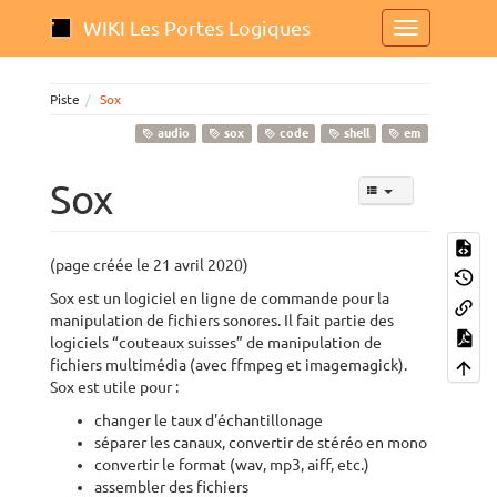
WIKI Les Portes Logiques
Piste
Sox
audio
sox
code
shell
em
Sox
(page créée le 21 avril 2020)
Sox est un logiciel en ligne de commande pour la
manipulation de fichiers sonores. Il fait partie des
logiciels “couteaux suisses” de manipulation de
fichiers multimédia (avec ffmpeg et imagemagick).
Sox est utile pour :
changer le taux d'échantillonage
séparer les canaux, convertir de stéréo en mono
convertir le format (wav, mp3, aiff, etc.)
assembler des fichiers