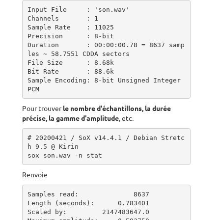
Input File     : 'son.wav'

Channels       : 1

Sample Rate    : 11025

Precision      : 8-bit

Duration       : 00:00:00.78 = 8637 samp
les ~ 58.7551 CDDA sectors

File Size      : 8.68k

Bit Rate       : 88.6k

Sample Encoding: 8-bit Unsigned Integer 
PCM
Pour trouver
le nombre d'échantillons, la durée
précise, la gamme d'amplitude
, etc.
# 20200421 / SoX v14.4.1 / Debian Stretc
h 9.5 @ Kirin

sox son.wav -n stat
Renvoie
Samples read:              8637

Length (seconds):      0.783401

Scaled by:         2147483647.0
