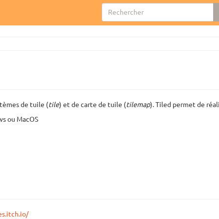
stèmes de tuile (
tile
) et de carte de tuile (
tilemap
). Tiled permet de réal
dows ou MacOS
s.itch.io/