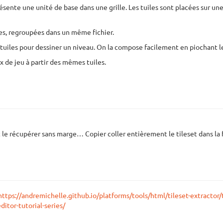
résente une unité de base dans une grille. Les tuiles sont placées sur un
iles, regroupées dans un même fichier.
 tuiles pour dessiner un niveau. On la compose facilement en piochant les t
 de jeu à partir des mêmes tuiles.
 le récupérer sans marge… Copier coller entièrement le tileset dans la
https://andremichelle.github.io/platforms/tools/html/tileset-extractor/
itor-tutorial-series/