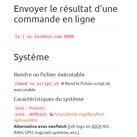
Envoyer le résultat d'une
commande en ligne
ls | nc termbin.com 9999
Système
Rendre un fichier éxécutable
# Rend le fichier script.sh
chmod +x script.sh
executable
Caractéristiques du système
inxi -Fxxxrz
https://smxi.org/docs/inxi-
inxi -ACMSxxz
options.htm
Alternative avec neofetch
(joli logo en
ASCII
Art,
RAM, GPU, logiciels système, etc.)