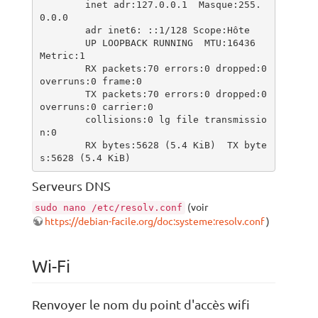
        inet adr:127.0.0.1  Masque:255.
0.0.0

        adr inet6: ::1/128 Scope:Hôte

        UP LOOPBACK RUNNING  MTU:16436  
Metric:1

        RX packets:70 errors:0 dropped:0 
overruns:0 frame:0

        TX packets:70 errors:0 dropped:0 
overruns:0 carrier:0

        collisions:0 lg file transmissio
n:0 

        RX bytes:5628 (5.4 KiB)  TX byte
s:5628 (5.4 KiB)
Serveurs DNS
(voir
sudo nano /etc/resolv.conf
https://debian-facile.org/doc:systeme:resolv.conf
)
Wi-Fi
Renvoyer le nom du point d'accès wifi