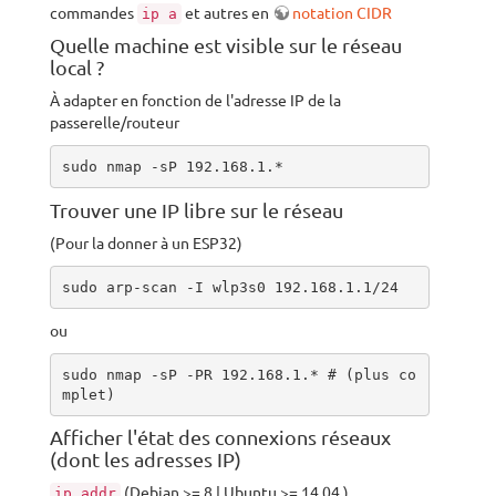
commandes
et autres en
notation CIDR
ip a
Quelle machine est visible sur le réseau
local ?
À adapter en fonction de l'adresse IP de la
passerelle/routeur
sudo nmap -sP 192.168.1.*
Trouver une IP libre sur le réseau
(Pour la donner à un ESP32)
sudo arp-scan -I wlp3s0 192.168.1.1/24
ou
sudo nmap -sP -PR 192.168.1.* # (plus co
mplet)
Afficher l'état des connexions réseaux
(dont les adresses IP)
(Debian >= 8 | Ubuntu >= 14.04 )
ip addr