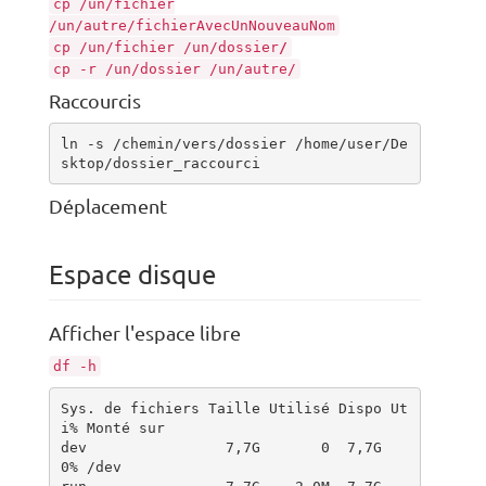
cp /un/fichier
/un/autre/fichierAvecUnNouveauNom
cp /un/fichier /un/dossier
/
cp -r /un/dossier /un/autre/
Raccourcis
ln -s /chemin/vers/dossier /home/user/De
sktop/dossier_raccourci
Déplacement
Espace disque
Afficher l'espace libre
df -h
Sys. de fichiers Taille Utilisé Dispo Ut
i% Monté sur

dev                7,7G       0  7,7G   
0% /dev
