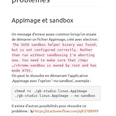
AppImage et sandbox
Un message d'erreur assez commun lorsqu'on essaie
de démarrer un fichier Appimage, créé avec electron :
The SUID sandbox helper binary was found,
but is not configured correctly. Rather
than run without sandboxing I'm aborting
now. You need to make sure that /tmp/
…/chrome-sandbox is owned by root and has
mode 4755.
On peut le résoudre en démarrant l'application
.Appimage avec l'option '–no-sandbox', exemple :
chmod +x ./gb-studio-linux.AppImage 

./gb-studio-linux.AppImage --no-sandbox
Il existe d'autres possibilités pour résoudre ce
problème :
https://stackoverflow.com/a/63788999