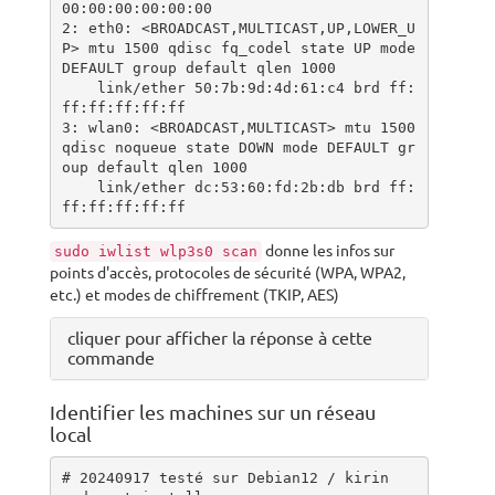
00:00:00:00:00:00

2: eth0: <BROADCAST,MULTICAST,UP,LOWER_U
P> mtu 1500 qdisc fq_codel state UP mode 
DEFAULT group default qlen 1000

    link/ether 50:7b:9d:4d:61:c4 brd ff:
ff:ff:ff:ff:ff

3: wlan0: <BROADCAST,MULTICAST> mtu 1500 
qdisc noqueue state DOWN mode DEFAULT gr
oup default qlen 1000

    link/ether dc:53:60:fd:2b:db brd ff:
ff:ff:ff:ff:ff
donne les infos sur
sudo iwlist wlp3s0 scan
points d'accès, protocoles de sécurité (WPA, WPA2,
etc.) et modes de chiffrement (TKIP, AES)
cliquer pour afficher la réponse à cette
commande
Identifier les machines sur un réseau
local
# 20240917 testé sur Debian12 / kirin
