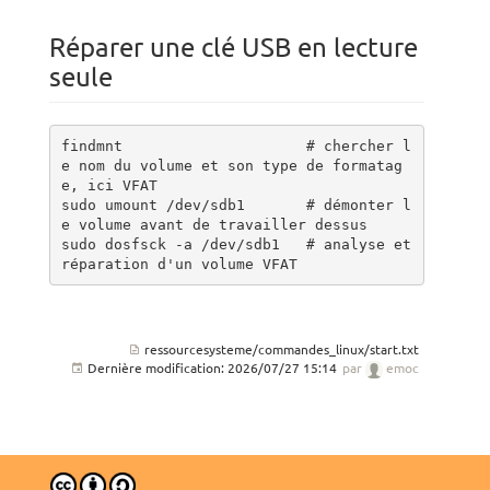
Réparer une clé USB en lecture
seule
findmnt                     # chercher l
e nom du volume et son type de formatag
e, ici VFAT

sudo umount /dev/sdb1       # démonter l
e volume avant de travailler dessus

sudo dosfsck -a /dev/sdb1   # analyse et 
réparation d'un volume VFAT
ressourcesysteme/commandes_linux/start.txt
Dernière modification:
2026/07/27 15:14
par
emoc