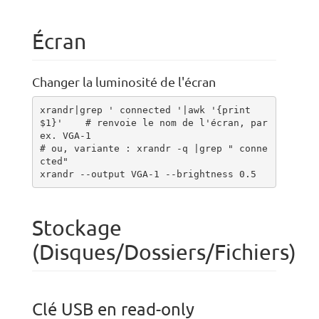
Écran
Changer la luminosité de l'écran
xrandr|grep ' connected '|awk '{print 
$1}'    # renvoie le nom de l'écran, par 
ex. VGA-1

# ou, variante : xrandr -q |grep " conne
cted"

xrandr --output VGA-1 --brightness 0.5
Stockage
(Disques/Dossiers/Fichiers)
Clé USB en read-only