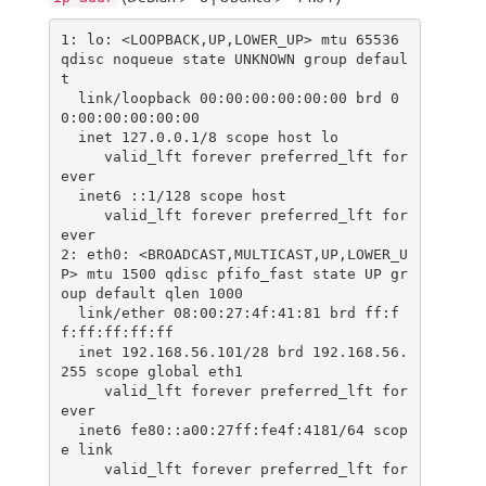
1: lo: <LOOPBACK,UP,LOWER_UP> mtu 65536 
qdisc noqueue state UNKNOWN group defaul
t

  link/loopback 00:00:00:00:00:00 brd 0
0:00:00:00:00:00

  inet 127.0.0.1/8 scope host lo

     valid_lft forever preferred_lft for
ever

  inet6 ::1/128 scope host

     valid_lft forever preferred_lft for
ever

2: eth0: <BROADCAST,MULTICAST,UP,LOWER_U
P> mtu 1500 qdisc pfifo_fast state UP gr
oup default qlen 1000

  link/ether 08:00:27:4f:41:81 brd ff:f
f:ff:ff:ff:ff

  inet 192.168.56.101/28 brd 192.168.56.
255 scope global eth1

     valid_lft forever preferred_lft for
ever

  inet6 fe80::a00:27ff:fe4f:4181/64 scop
e link

     valid_lft forever preferred_lft for