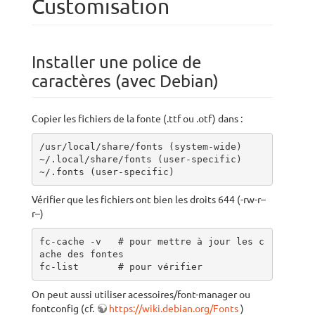
Customisation
Installer une police de
caractères (avec Debian)
Copier les fichiers de la fonte (.ttf ou .otf) dans :
/usr/local/share/fonts (system-wide)

~/.local/share/fonts (user-specific)

~/.fonts (user-specific)
Vérifier que les fichiers ont bien les droits 644 (-rw-r–
r–)
fc-cache -v   # pour mettre à jour les c
ache des fontes

fc-list       # pour vérifier
On peut aussi utiliser acessoires/font-manager ou
fontconfig (cf.
https://wiki.debian.org/Fonts
)