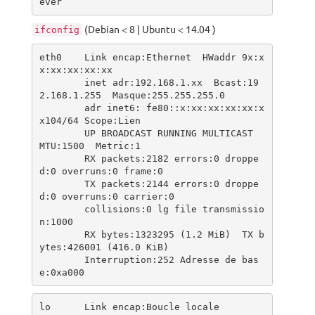
ever
(Debian < 8 | Ubuntu < 14.04 )
ifconfig
eth0    Link encap:Ethernet  HWaddr 9x:x
x:xx:xx:xx:xx  

        inet adr:192.168.1.xx  Bcast:19
2.168.1.255  Masque:255.255.255.0

        adr inet6: fe80::x:xx:xx:xx:xx:x
x104/64 Scope:Lien

        UP BROADCAST RUNNING MULTICAST  
MTU:1500  Metric:1

        RX packets:2182 errors:0 droppe
d:0 overruns:0 frame:0

        TX packets:2144 errors:0 droppe
d:0 overruns:0 carrier:0

        collisions:0 lg file transmissio
n:1000 

        RX bytes:1323295 (1.2 MiB)  TX b
ytes:426001 (416.0 KiB)

        Interruption:252 Adresse de bas
e:0xa000 
lo      Link encap:Boucle locale  
