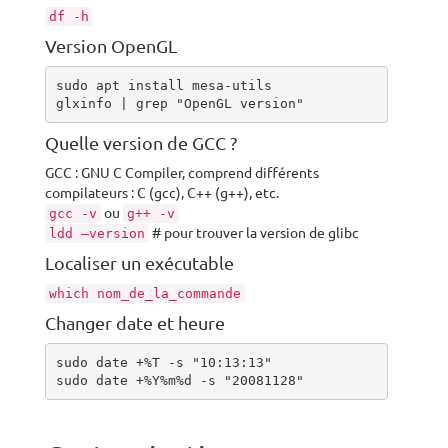
df -h
Version OpenGL
sudo apt install mesa-utils

glxinfo | grep "OpenGL version"
Quelle version de GCC ?
GCC : GNU C Compiler, comprend différents
compilateurs : C (gcc), C++ (g++), etc.
ou
gcc -v
g++ -v
# pour trouver la version de glibc
ldd –version
Localiser un exécutable
which nom_de_la_commande
Changer date et heure
sudo date +%T -s "10:13:13"

sudo date +%Y%m%d -s "20081128"