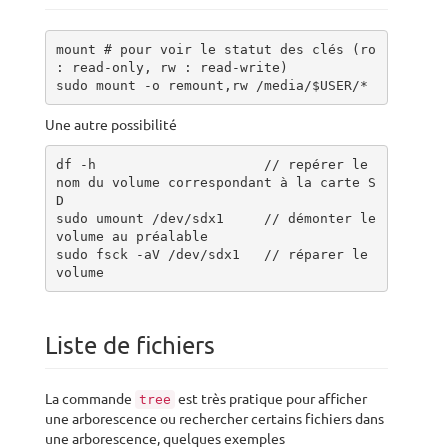
mount # pour voir le statut des clés (ro 
: read-only, rw : read-write)

sudo mount -o remount,rw /media/$USER/*
Une autre possibilité
df -h                     // repérer le 
nom du volume correspondant à la carte S
D

sudo umount /dev/sdx1     // démonter le 
volume au préalable

sudo fsck -aV /dev/sdx1   // réparer le 
volume 
Liste de fichiers
La commande
est très pratique pour afficher
tree
une arborescence ou rechercher certains fichiers dans
une arborescence, quelques exemples