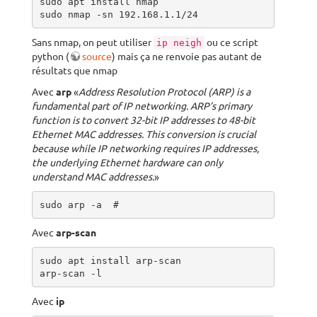
sudo apt install nmap

sudo nmap -sn 192.168.1.1/24
Sans nmap, on peut utiliser
ou ce script
ip neigh
python (
source
) mais ça ne renvoie pas autant de
résultats que nmap
Avec
arp
«
Address Resolution Protocol (ARP) is a
fundamental part of IP networking. ARP’s primary
function is to convert 32-bit IP addresses to 48-bit
Ethernet MAC addresses. This conversion is crucial
because while IP networking requires IP addresses,
the underlying Ethernet hardware can only
understand MAC addresses.
»
sudo arp -a  # 
Avec
arp-scan
sudo apt install arp-scan

arp-scan -l
Avec
ip