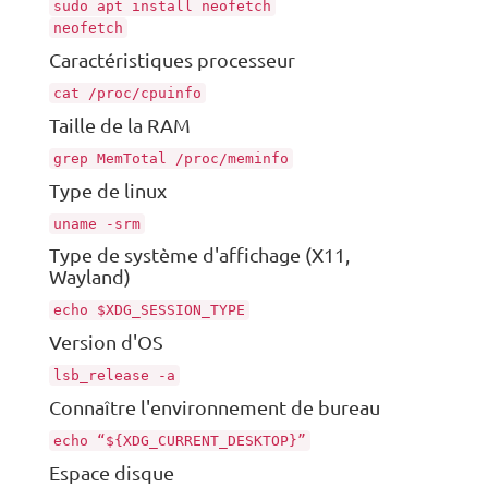
sudo apt install neofetch
neofetch
Caractéristiques processeur
cat /proc/cpuinfo
Taille de la RAM
grep MemTotal /proc/meminfo
Type de linux
uname -srm
Type de système d'affichage (X11,
Wayland)
echo $XDG_SESSION_TYPE
Version d'OS
lsb_release -a
Connaître l'environnement de bureau
echo “${XDG_CURRENT_DESKTOP}”
Espace disque