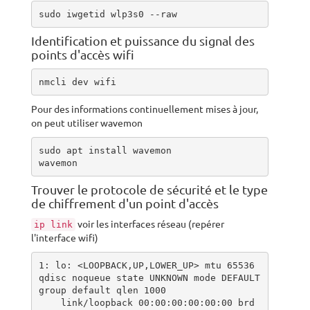
sudo iwgetid wlp3s0 --raw
Identification et puissance du signal des
points d'accès wifi
nmcli dev wifi
Pour des informations continuellement mises à jour,
on peut utiliser wavemon
sudo apt install wavemon

wavemon
Trouver le protocole de sécurité et le type
de chiffrement d'un point d'accès
voir les interfaces réseau (repérer
ip link
l'interface wifi)
1: lo: <LOOPBACK,UP,LOWER_UP> mtu 65536 
qdisc noqueue state UNKNOWN mode DEFAULT 
group default qlen 1000

    link/loopback 00:00:00:00:00:00 brd 