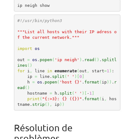
ip neigh show
#!/usr/bin/python3
"""List all hosts with their IP adress o
f the current network."""
import
os
out 
=
os
.
popen
(
'ip neigh'
)
.
read
(
)
.
splitl
ines
(
)
for
 i
,
 line 
in
enumerate
(
out
,
 start
=
1
)
:

    ip 
=
 line.
split
(
' '
)
[
0
]
    h 
=
os
.
popen
(
'host {}'
.
format
(
ip
)
)
.
r
ead
(
)
    hostname 
=
 h.
split
(
' '
)
[
-
1
]
print
(
"{:>3}: {} ({})"
.
format
(
i
,
 hos
tname.
strip
(
)
,
 ip
)
)
Résolution de
problèmes