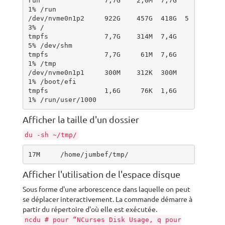
run                7,7G    2,0M  7,7G   
1% /run

/dev/nvme0n1p2     922G    457G  418G  5
3% /

tmpfs              7,7G    314M  7,4G   
5% /dev/shm

tmpfs              7,7G     61M  7,6G   
1% /tmp

/dev/nvme0n1p1     300M    312K  300M   
1% /boot/efi

tmpfs              1,6G     76K  1,6G   
1% /run/user/1000
Afficher la taille d'un dossier
du -sh ~/tmp/
17M     /home/jumbef/tmp/
Afficher l'utilisation de l'espace disque
Sous forme d'une arborescence dans laquelle on peut
se déplacer interactivement. La commande démarre à
partir du répertoire d'où elle est exécutée.
ncdu # pour “NCurses Disk Usage, q pour