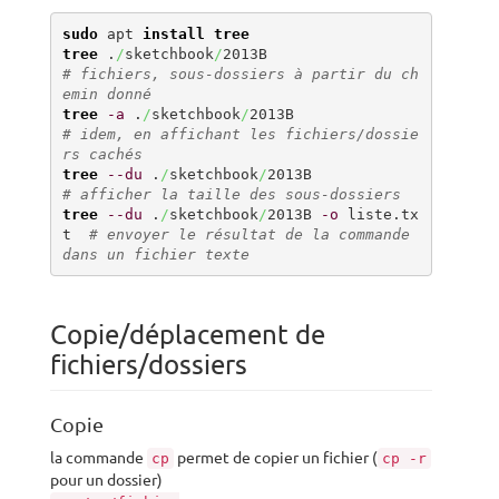
sudo
 apt 
install
tree
tree
 .
/
sketchbook
/
2013B                    
# fichiers, sous-dossiers à partir du ch
emin donné
tree
-a
 .
/
sketchbook
/
2013B                 
# idem, en affichant les fichiers/dossie
rs cachés
tree
--du
 .
/
sketchbook
/
2013B               
# afficher la taille des sous-dossiers
tree
--du
 .
/
sketchbook
/
2013B 
-o
 liste.tx
t  
# envoyer le résultat de la commande 
dans un fichier texte
Copie/déplacement de
fichiers/dossiers
Copie
la commande
permet de copier un fichier (
cp
cp -r
pour un dossier)