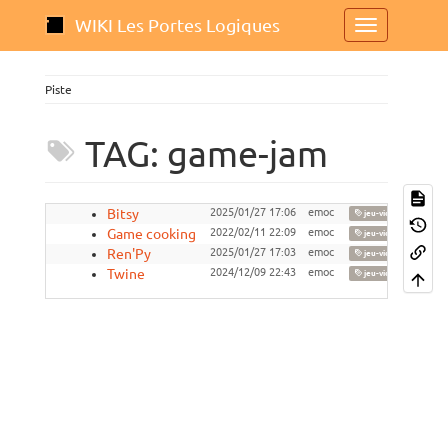
WIKI Les Portes Logiques
Piste
TAG: game-jam
Bitsy
2025/01/27 17:06
emoc
,
jeu-video
narr
Game cooking
2022/02/11 22:09
emoc
,
jeu-video
hom
Ren'Py
2025/01/27 17:03
emoc
,
jeu-video
cod
Twine
2024/12/09 22:43
emoc
,
jeu-video
cod