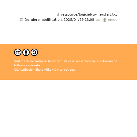
ressource/logiciel/twine/start.txt
Dernière modification:
2025/01/29 23:08
par
emoc
Sauf mention contraire, le contenu de ce wiki est placé sous les termes de
la licence suivante :
CC Attribution-Share Alike 4.0 International