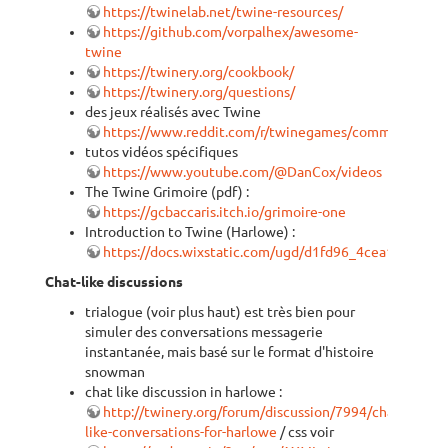
https://twinelab.net/twine-resources/
https://github.com/vorpalhex/awesome-
twine
https://twinery.org/cookbook/
https://twinery.org/questions/
des jeux réalisés avec Twine
https://www.reddit.com/r/twinegames/comments/wu
tutos vidéos spécifiques
https://www.youtube.com/@DanCox/videos
The Twine Grimoire (pdf) :
https://gcbaccaris.itch.io/grimoire-one
Introduction to Twine (Harlowe) :
https://docs.wixstatic.com/ugd/d1fd96_4cea140f71
Chat-like discussions
trialogue (voir plus haut) est très bien pour
simuler des conversations messagerie
instantanée, mais basé sur le format d'histoire
snowman
chat like discussion in harlowe :
http://twinery.org/forum/discussion/7994/chat-
like-conversations-for-harlowe
/ css voir