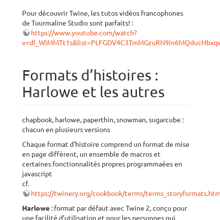
Pour découvrir Twine, les tutos vidéos francophones
de Tourmaline Studio sont parfaits! :
https://www.youtube.com/watch?
v=dl_WlMMTt1s&list=PLFGDV4C3TmMGzuRN9In6MQducHbxq
Formats d’histoires :
Harlowe et les autres
chapbook, harlowe, paperthin, snowman, sugarcube :
chacun en plusieurs versions
Chaque format d’histoire comprend un format de mise
en page différent, un ensemble de macros et
certaines fonctionnalités propres programmaées en
javascript
cf.
https://twinery.org/cookbook/terms/terms_storyformats.htm
Harlowe
: format par défaut avec Twine 2, conçu pour
une facilité d’utilisation et pour les personnes qui