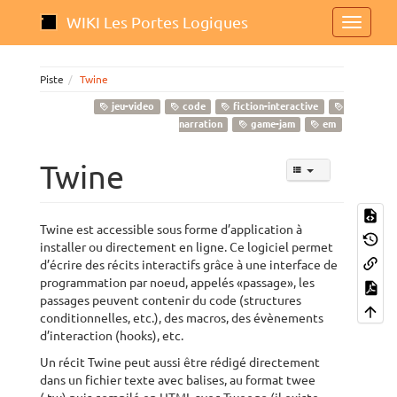
WIKI Les Portes Logiques
Piste
Twine
jeu-video
code
fiction-interactive
narration
game-jam
em
Twine
Twine est accessible sous forme d’application à
installer ou directement en ligne. Ce logiciel permet
d’écrire des récits interactifs grâce à une interface de
programmation par noeud, appelés «passage», les
passages peuvent contenir du code (structures
conditionnelles, etc.), des macros, des évènements
d’interaction (hooks), etc.
Un récit Twine peut aussi être rédigé directement
dans un fichier texte avec balises, au format twee