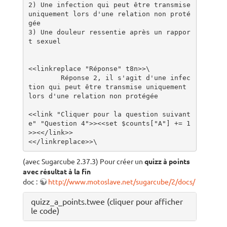
2) Une infection qui peut être transmise 
uniquement lors d'une relation non proté
gée

3) Une douleur ressentie après un rappor
t sexuel

<<linkreplace "Réponse" t8n>>\

	Réponse 2, il s'agit d'une infec
tion qui peut être transmise uniquement 
lors d'une relation non protégée

<<link "Cliquer pour la question suivant
e" "Question 4">><<set $counts["A"] += 1
>><</link>>

<</linkreplace>>\
(avec Sugarcube 2.37.3) Pour créer un
quizz à points
avec résultat à la fin
doc :
http://www.motoslave.net/sugarcube/2/docs/
quizz_a_points.twee (cliquer pour afficher
le code)