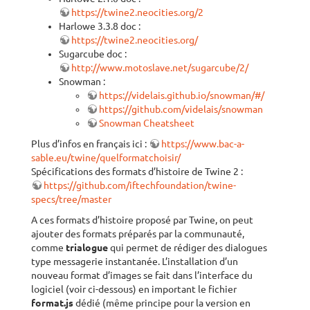
https://twine2.neocities.org/2
Harlowe 3.3.8 doc :
https://twine2.neocities.org/
Sugarcube doc :
http://www.motoslave.net/sugarcube/2/
Snowman :
https://videlais.github.io/snowman/#/
https://github.com/videlais/snowman
Snowman Cheatsheet
Plus d’infos en français ici :
https://www.bac-a-
sable.eu/twine/quelformatchoisir/
Spécifications des formats d’histoire de Twine 2 :
https://github.com/iftechfoundation/twine-
specs/tree/master
A ces formats d’histoire proposé par Twine, on peut
ajouter des formats préparés par la communauté,
comme
trialogue
qui permet de rédiger des dialogues
type messagerie instantanée. L’installation d’un
nouveau format d’images se fait dans l’interface du
logiciel (voir ci-dessous) en important le fichier
format.js
dédié (même principe pour la version en