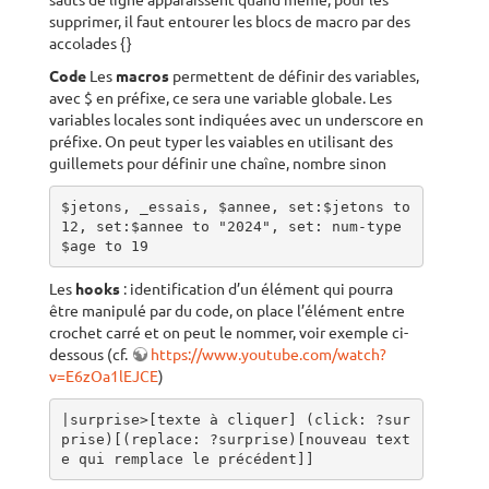
sauts de ligne apparaissent quand même, pour les
supprimer, il faut entourer les blocs de macro par des
accolades {}
Code
Les
macros
permettent de définir des variables,
avec $ en préfixe, ce sera une variable globale. Les
variables locales sont indiquées avec un underscore en
préfixe. On peut typer les vaiables en utilisant des
guillemets pour définir une chaîne, nombre sinon
$jetons, _essais, $annee, set:$jetons to 
12, set:$annee to "2024", set: num-type 
$age to 19
Les
hooks
: identification d’un élément qui pourra
être manipulé par du code, on place l’élément entre
crochet carré et on peut le nommer, voir exemple ci-
dessous (cf.
https://www.youtube.com/watch?
v=E6zOa1lEJCE
)
|surprise>[texte à cliquer] (click: ?sur
prise)[(replace: ?surprise)[nouveau text
e qui remplace le précédent]]