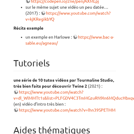
https://codepen.io/2ne/pen/AXMLpj
sur le même sujet une vidéo un peu datée…
(2017) :
https://www.youtube.com/watch?
v=kjKRegikbYQ
Récits exemple
un exemple en Harlowe :
https://www.bac-a-
sable.eu/agneau/
Tutoriels
une série de 10 tutos vidéos par Tourmaline Studio,
très bien faits pour découvrir Twine 2
(2021) :
https://www.youtube.com/watch?
v=dl_WlMMTt1s&list=PLFGDV4C3TmMGzuRN9In6MQducHbxq
(en) vidéo d’intro très bien :
https://www.youtube.com/watch?v=lhn39SPETMM
Aides thématiques