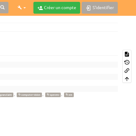
Créer un compte
S'identifier
,
,
,
granulaire
computer-vision
openmv
em