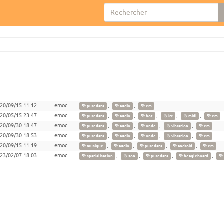
20/09/15 11:12
emoc
,
,
puredata
audio
em
20/05/15 23:47
emoc
,
,
,
,
,
puredata
audio
bot
irc
midi
em
20/09/30 18:47
emoc
,
,
,
,
puredata
audio
onde
vibration
em
20/09/30 18:53
emoc
,
,
,
,
puredata
audio
onde
vibration
em
20/09/15 11:19
emoc
,
,
,
,
musique
audio
puredata
android
em
23/02/07 18:03
emoc
,
,
,
,
spatialisation
son
puredata
beagleboard