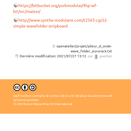
https://bitbucket.org/yorkmodular/4hp-wf-
kit/src/master/
http://www.synthe-modulaire.com/t2565-cgs52-
simple-wavefolder-stripboard
openatelier/projet/plieur_d_onde-
wave_folder_eurorack.txt
Dernière modification:
2021/07/27 13:12
par
gweltaz
Sauf mention contraire, le contenu de ce wiki est placé sous les termes de
la licence suivante :
CC Attribution-Share Alike 4.0 International