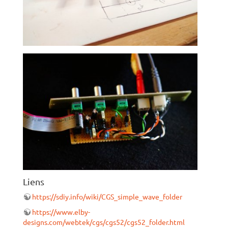
Liens
https://sdiy.info/wiki/CGS_simple_wave_folder
https://www.elby-
designs.com/webtek/cgs/cgs52/cgs52_folder.html