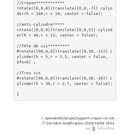
//Crayon************

rotate([0,0,0])translate([0,0,-7]) cylin
der(h = 140,r = 10, center = false);

//anti-cylindre*****

rotate([0,0,0])translate([0,0,5]) cylind
er(h = 40,r = 13, center = false);

//Tête de vis*********

#rotate([90,0,0])translate([0,30,-15]) c
ylinder(h = 5,r = 5.5, center = false, 
$fn=6) ;

//Trou vis

#rotate([90,0,0])translate([0,30,-30]) c
ylinder(h = 30,r = 2.7, center = false);

}
openatelier/projet/support-crayon-cnc.txt
Dernière modification:
2020/10/06 18:03
par
mitoufflon