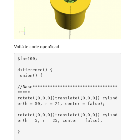
Voilà le code openScad
$fn=100;

difference() {

 union() {

//Base**********************************
*****

rotate([0,0,0])translate([0,0,0]) cylind
er(h = 50, r = 21, center = false);

rotate([0,0,0])translate([0,0,0]) cylind
er(h = 5, r = 25, center = false);

}
