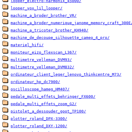
looper_electro-harmonix_45000/
looper_vox_lil_looper/
machine_a_broder_brother_VR/
machine_a_broder_numerique_janome_memory_craft_300E
machine_a_tricoter_brother_KH940/
machine_de_decoupe_silhouette_cameo_4_pro/
materiel_hifi/
moniteur_eizo_flexscan_L367/
multimetre_velleman_DVM93/
multimetre_velleman_DVM832/
ordinateur_client_leger_lenovo_thinkcentre_M73/
ordinateur_hp_dc7900/
oscilloscope_hameg_HM407/
pedale_multi_effets_behringer_FX600/
pedale_multi_effets_zoom_G2/
pistolet_a_dessouder_goot_TP100/
plotter_roland_DPX-3300/
plotter_roland_DXY-1200/