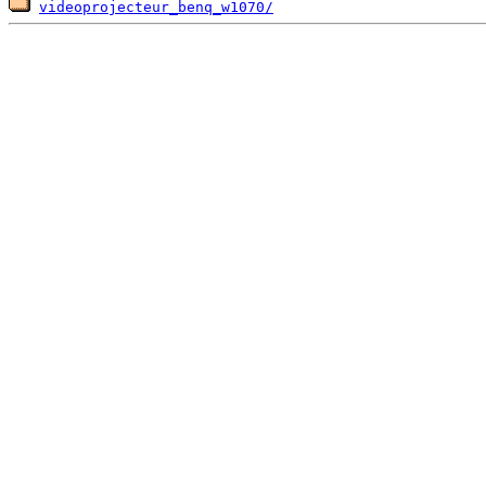
videoprojecteur_benq_w1070/