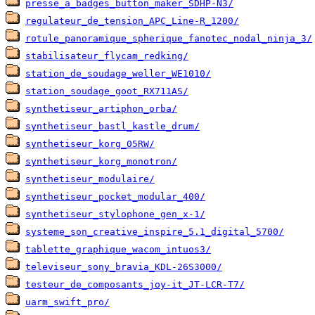
presse_a_badges_button_maker_SDHP-N3/
regulateur_de_tension_APC_Line-R_1200/
rotule_panoramique_spherique_fanotec_nodal_ninja_3/
stabilisateur_flycam_redking/
station_de_soudage_weller_WE1010/
station_soudage_goot_RX711AS/
synthetiseur_artiphon_orba/
synthetiseur_bastl_kastle_drum/
synthetiseur_korg_05RW/
synthetiseur_korg_monotron/
synthetiseur_modulaire/
synthetiseur_pocket_modular_400/
synthetiseur_stylophone_gen_x-1/
systeme_son_creative_inspire_5.1_digital_5700/
tablette_graphique_wacom_intuos3/
televiseur_sony_bravia_KDL-26S3000/
testeur_de_composants_joy-it_JT-LCR-T7/
uarm_swift_pro/