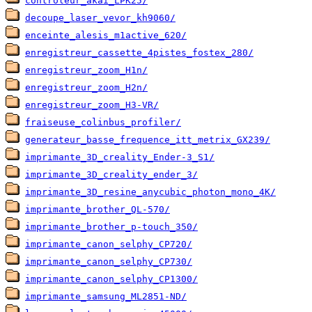
controleur_akai_LPK25/
decoupe_laser_vevor_kh9060/
enceinte_alesis_m1active_620/
enregistreur_cassette_4pistes_fostex_280/
enregistreur_zoom_H1n/
enregistreur_zoom_H2n/
enregistreur_zoom_H3-VR/
fraiseuse_colinbus_profiler/
generateur_basse_frequence_itt_metrix_GX239/
imprimante_3D_creality_Ender-3_S1/
imprimante_3D_creality_ender_3/
imprimante_3D_resine_anycubic_photon_mono_4K/
imprimante_brother_QL-570/
imprimante_brother_p-touch_350/
imprimante_canon_selphy_CP720/
imprimante_canon_selphy_CP730/
imprimante_canon_selphy_CP1300/
imprimante_samsung_ML2851-ND/