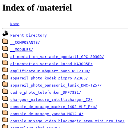
Index of /materiel
Name
Parent Directory
__COMPOSANTS/
__MODULES/
alimentation_variable_goodwill_GPC-3030D/
alimentation_variable_korad_KA3005P/
amplificateur_mbquart_nano_NSC2100/
appareil_photo_kodak_pixpro_AZ365/
appareil_photo_panasonic_lumix_DMC-TZ57/
cadre_photo_telefunken_DPF7331/
chargeur_nitecore_intellicharger_I2/
console_de_mixage_mackie_1402-VLZ_Pro/
console_de_mixage_yamaha_MX12-4/
console_mixage_video_blackmagic_atem_mini_pro_iso/