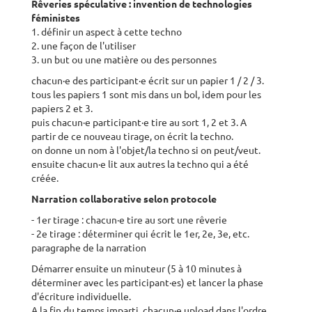
Rêveries spéculative : invention de technologies
féministes
1. définir un aspect à cette techno
2. une façon de l'utiliser
3. un but ou une matière ou des personnes
chacun·e des participant·e écrit sur un papier 1 / 2 / 3.
tous les papiers 1 sont mis dans un bol, idem pour les
papiers 2 et 3.
puis chacun·e participant·e tire au sort 1, 2 et 3. A
partir de ce nouveau tirage, on écrit la techno.
on donne un nom à l'objet/la techno si on peut/veut.
ensuite chacun·e lit aux autres la techno qui a été
créée.
Narration collaborative selon protocole
- 1er tirage : chacun·e tire au sort une rêverie
- 2e tirage : déterminer qui écrit le 1er, 2e, 3e, etc.
paragraphe de la narration
Démarrer ensuite un minuteur (5 à 10 minutes à
déterminer avec les participant·es) et lancer la phase
d'écriture individuelle.
A la fin du temps imparti, chacun·e upload dans l'ordre