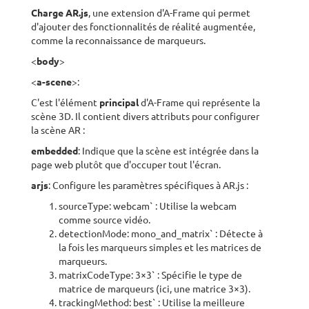
Charge AR.js
, une extension d'A-Frame qui permet
d'ajouter des fonctionnalités de réalité augmentée,
comme la reconnaissance de marqueurs.
<
body
>
<
a-scene
>:
C'est l'élément
principal
d'A-Frame qui représente la
scène 3D. Il contient divers attributs pour configurer
la scène AR :
embedded
: Indique que la scène est intégrée dans la
page web plutôt que d'occuper tout l'écran.
arjs
: Configure les paramètres spécifiques à AR.js :
sourceType: webcam` : Utilise la webcam
comme source vidéo.
detectionMode: mono_and_matrix` : Détecte à
la fois les marqueurs simples et les matrices de
marqueurs.
matrixCodeType: 3×3` : Spécifie le type de
matrice de marqueurs (ici, une matrice 3×3).
trackingMethod: best` : Utilise la meilleure