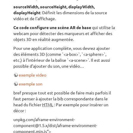
sourceWidth, sourceHeight, displayWidth,
displayHeight
: Définit les dimensions de la source
vidéo et de l'affichage.
Ce code configure une scène AR de base
qui utilise la
webcam pour détecter des marqueurs et afficher des
objets 3D en réalité augmentée.
Pour une application complète, vous devrez ajouter
des éléments 3D (comme `<a-box>`, `<a-sphere>`,
etc.) à l'intérieur de la balise `<a-scene>`. Il est aussi
possible d'ajouter du son, une vidéo…
exemple video
exemple son
bref presque tout est possible de faire mais parfois il
faut penser à ajouter la bib correspondante dans le
head du fichier
HTML
: Par exemple pour insérer un
décor :
unpkg.com/aframe-environment-
component@1.5.x/dist/aframe-environment-
component.min.js“>