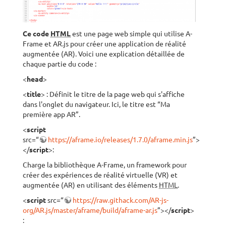
Ce code
HTML
est une page web simple qui utilise A-
Frame et AR.js pour créer une application de réalité
augmentée (AR). Voici une explication détaillée de
chaque partie du code :
<
head
>
<
title
> : Définit le titre de la page web qui s'affiche
dans l'onglet du navigateur. Ici, le titre est “Ma
première app AR”.
<
script
src=“
https://aframe.io/releases/1.7.0/aframe.min.js
”>
</
script
>:
Charge la bibliothèque A-Frame, un framework pour
créer des expériences de réalité virtuelle (VR) et
augmentée (AR) en utilisant des éléments
HTML
.
<
script
src=“
https://raw.githack.com/AR-js-
org/AR.js/master/aframe/build/aframe-ar.js
”></
script
>
: