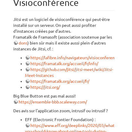
Visioconférence
Jitsi est un logiciel de visioconférence qui peut-être
installé sur un serveur. On peut aussi profiter
d'instances créées par d'autres.
Framatalk de Framasoft (association soutenue par les
dons
) bien sûr mais il existe aussi plein d'autres
instances de Jitsi, cf. :
https://lafibre.info/navigateurs/visioconference/
https://framatalk.org/accueil/fr/info/
https://github.com/jitsi/jitsi-meet/wiki/Jitsi-
Meet-Instances
https://framatalk.org/accueil/fr/
https://jitsi.org/
Big Blue Button est pas mal aussi!
https://ensemble-bbb.scaleway.com/
Des avis sur l'application zoom, intrusif ou intrusif ?
EFF (Electronic Frontier Foundation) :
https://www.eff.org/deeplinks/2020/03/what-
you-should-know-about-online-tools-during-