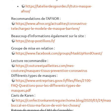
https://latelierdesgourdes.fr/tuto-masque-
afnor/
Recommandations de l'AFNOR :
https://www.afnor.org/actualites/coronavirus-
telechargez-le-modele-de-masque-barriere/
Beaucoup d'informations également sur le site :
https://stop-postillons.fr/
Groupe de mise en relation :
https://www.facebook.com/groups/MaskUpNordOuest/
Lecture recommandée :
https://coutureetpaillettes.com/mes-
coutures/masques-tissus-prevention-coronavirus
Différents types de masques :
https://www.entreprises.gouv.fr/files/files/2100-
FAQ-Questions-pour-les-differents-types-de-
masques.pdf
L'avis de Karen :
https://confectionkarentreguier.home.blog/2020/03/24/mas
buccal-en-tissu-ma-facon-de-voir-les-choses/
Patron de masque du CHU de Grenoble :