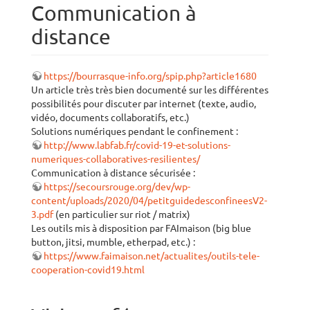
Communication à
distance
https://bourrasque-info.org/spip.php?article1680
Un article très très bien documenté sur les différentes
possibilités pour discuter par internet (texte, audio,
vidéo, documents collaboratifs, etc.)
Solutions numériques pendant le confinement :
http://www.labfab.fr/covid-19-et-solutions-
numeriques-collaboratives-resilientes/
Communication à distance sécurisée :
https://secoursrouge.org/dev/wp-
content/uploads/2020/04/petitguidedesconfineesV2-
3.pdf
(en particulier sur riot / matrix)
Les outils mis à disposition par FAImaison (big blue
button, jitsi, mumble, etherpad, etc.) :
https://www.faimaison.net/actualites/outils-tele-
cooperation-covid19.html