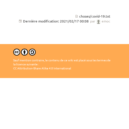
choses/covid-19.txt
Dernière modification:
2021/02/17 00:08
par
emoc
Sauf mention contraire, le contenu de ce wiki est placé sous les termes de
la licence suivante :
CC Attribution-Share Alike 4.0 International