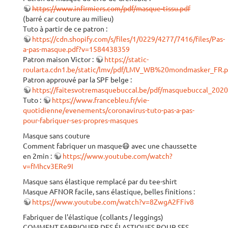
https://www.infirmiers.com/pdf/masque-tissu.pdf
(barré car couture au milieu)
Tuto à partir de ce patron :
https://cdn.shopify.com/s/files/1/0229/4277/7416/files/Pas-
a-pas-masque.pdf?v=1584438359
Patron maison Victor :
https://static-
roularta.cdn1.be/static/lmv/pdf/LMV_WB%20mondmasker_FR.p
Patron approuvé par la SPF belge :
https://faitesvotremasquebuccal.be/pdf/masquebuccal_202
Tuto :
https://www.francebleu.fr/vie-
quotidienne/evenements/coronavirus-tuto-pas-a-pas-
pour-fabriquer-ses-propres-masques
Masque sans couture
Comment fabriquer un masque😷 avec une chaussette
en 2min :
https://www.youtube.com/watch?
v=fMhcv3ERe9I
Masque sans élastique remplacé par du tee-shirt
Masque AFNOR facile, sans élastique, belles finitions :
https://www.youtube.com/watch?v=8ZwgA2FFiv8
Fabriquer de l'élastique (collants / leggings)
COMMENT FABRIQUER DES ÉLASTIQUES POUR SES