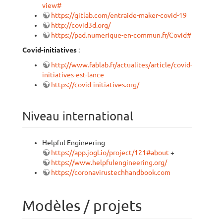
view#
https://gitlab.com/entraide-maker-covid-19
http://covid3d.org/
https://pad.numerique-en-commun.fr/Covid#
Covid-initiatives
:
http://www.fablab.fr/actualites/article/covid-
initiatives-est-lance
https://covid-initiatives.org/
Niveau international
Helpful Engineering
https://app.jogl.io/project/121#about
+
https://www.helpfulengineering.org/
https://coronavirustechhandbook.com
Modèles / projets