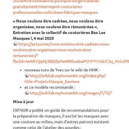
20200428-coronavirus-pourquoi-exige-travaille-
gratuitement-interrogent-couturieres-
professionnelles-sollicitees-fabriquer-masques
« Nous voulons être cadrées, nous voulons être
organisées, nous voulons être rémunérées »,
Entretien avec le collectif de couturières Bas Les
Masques !, 4 mai 2020
https://acta.zone/nous-voulons-etre-cadrees-nous-
voulons-etre-organisees-nous-voulons-etre-
remunerees/?
fbclid=IwAR1QpNj3Bb0lpYwIRRGudoaPO1FY1OdJC5q_Hr2ulY
nouveau tuto de Yves sur le wiki de MHK :
http://wikilab.myhumankit.org/index.php?
title=Projets:Masque_barriere
et ce modèle recommandé :
http://wikilab.myhumankit.org/images/7/70/Tuto_ma
Mise à jour
l'AFNOR a publié un guide de recommandations pour
la préparation de masques, il exclut les masques avec
une couture au milieu, mais d'autres patrons existent
comme celui de l'atelier des gourdes :