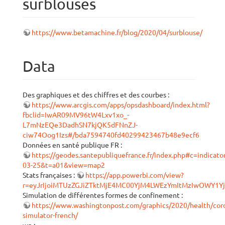
surblouses
https://www.betamachine.fr/blog/2020/04/surblouse/
Data
Des graphiques et des chiffres et des courbes :
https://www.arcgis.com/apps/opsdashboard/index.html?
fbclid=IwAR09MV96tW4Lxv1xo_-
L7mNzEQe3DadhSN7kjQK5dFNnZJ-
ciw74Oog1Izs#/bda7594740fd40299423467b48e9ecf6
Données en santé publique FR :
https://geodes.santepubliquefrance.fr/index.php#c=indicat
03-25&t=a01&view=map2
Stats françaises :
https://app.powerbi.com/view?
r=eyJrIjoiMTUzZGJiZTktMjE4MC00YjM4LWEzYmItMzIwOWY
Simulation de différentes formes de confinement :
https://www.washingtonpost.com/graphics/2020/health/cor
simulator-french/