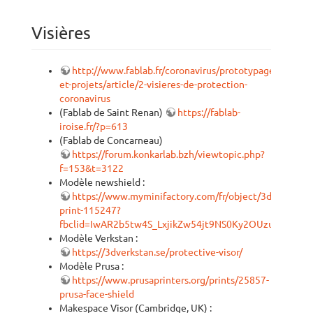
Visières
http://www.fablab.fr/coronavirus/prototypage-
et-projets/article/2-visieres-de-protection-
coronavirus
(Fablab de Saint Renan)
https://fablab-
iroise.fr/?p=613
(Fablab de Concarneau)
https://forum.konkarlab.bzh/viewtopic.php?
f=153&t=3122
Modèle newshield :
https://www.myminifactory.com/fr/object/3d-
print-115247?
fbclid=IwAR2b5tw4S_LxjikZw54jt9NS0Ky2OUzutHDpGG
Modèle Verkstan :
https://3dverkstan.se/protective-visor/
Modèle Prusa :
https://www.prusaprinters.org/prints/25857-
prusa-face-shield
Makespace Visor (Cambridge, UK) :