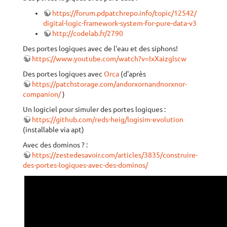
https://forum.pdpatchrepo.info/topic/12542/blurpd-
digital-logic-framework-system-for-pure-data-v3
http://codelab.fr/2790
Des portes logiques avec de l'eau et des siphons!
https://www.youtube.com/watch?v=IxXaizglscw
Des portes logiques avec
Orca
(d'après
https://patchstorage.com/andorxornandnorxnor-
companion/
)
Un logiciel pour simuler des portes logiques :
https://github.com/reds-heig/logisim-evolution
(installable via apt)
Avec des dominos ? :
https://zestedesavoir.com/articles/3835/construire-
des-portes-logiques-avec-des-dominos/