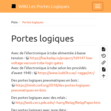
WIKI Les Portes Logiques
Piste
Portes logiques
Portes logiques
Avec de l'électronique à tube alimentée à basse
tension :
https://hackaday.io/project/169147-low-
voltage-vacuum-tube-logic-gates
Avec de l'électronique à tube selon les procédés
d'avant 1940 :
https://www.ludd.ltu.se/~ragge/vtc/
Des portes logiques pneumatiques en bois :
https://mixitconf.org/2018/des-portes-logiques-
pneumatiques-en-bois
Des portes logiques avec des relais :
http://web.cecs.pdx.edu/~harry/Relay/RelayPaper.htm
Des portes logiques avec pure data :